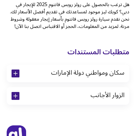
هل ترغب بالحصول على رولز رويس فانتوم 2025 للإيجار في
دبي؟ كويك ليز موجود لمساعدتك في تقديم أفضل الأسعار لك.
نحن نقدم سيارة رولز رويس فانتوم بأسعار إيجار معقولة وشروط
مرنة. لمزيد من المعلومات، الحجز أو الاقتباس اتصل بنا الآن!
متطلبات المستندات
سكان ومواطني دولة الإمارات
نسخة من رخصة القيادة والهوية الإماراتية
الزوار الأجانب
نسخة من تأشيرة الاقامة
نسخة من جواز السفر (فقط للمقيمين)
جواز السفر الأصلي أو نسخة منه
التأشيرة الأصلية أو نسخة منها
رخصة قيادة دولية صادرة من البلد الأم