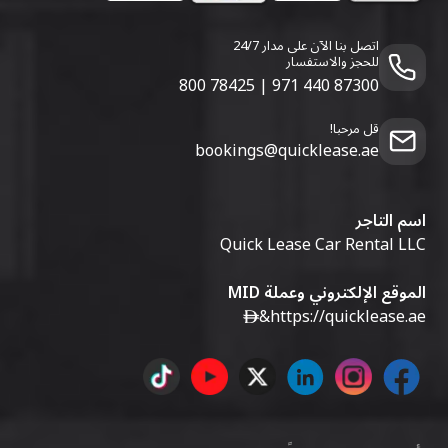
اتصل بنا الآن على مدار 24/7
للحجز والاستفسار
800 78425
|
971 440 87300
قل مرحبا!
bookings@quicklease.ae
اسم التاجر
Quick Lease Car Rental LLC
الموقع الإلكتروني وعملة MID
&
https://quicklease.ae