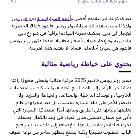
جهاز تتبع المركبات شهريا
60
يعدك كويك ليز بتقديم أفضل
وأفخم السيارات للإيجار في دبي
.
ولهذا السبب نقدم لك سيارة رولز رويس فانتوم 2025 الحصرية
للإيجار في دبي. يمكنك تجربة القيادة الراقية في شوارع دبي
مقابل رسوم إيجار مرنة وبأسعار معقولة. عندما تكون رولز رويس
فانتوم هي سيارة أحلامك، فلماذا لا تغتنم هذه الفرصة.
يحتوي على خياطة رياضية مثالية
تعتبر رولز رويس فانتوم 2025 حرفية مثالية وتعطي مظهرًا راقيًا
تمامًا. من الرأس إلى المصابيح الخلفية، والشبكات، والمنحنيات
الخارجية، والوسائد الداخلية، والمقاعد، والخياطة والمزيد. ولا
يقتصر الأمر على بناء السيارة فحسب، بل يعد محركها ونظام
تعليقها وثباتها على الطريق وثباتها أمرًا استثنائيًا. السيارة التي
تأتي مع ضمان تشغيل مدى الحياة هي وعد بالكمال يمنحك
تجربة قيادة فريدة من نوعها. بالإضافة إلى ذلك، قد يبدو فتح
الباب المقلوب تقليديًا ولكنه يتمتع بمظهر ساحر من نوعه. سوف