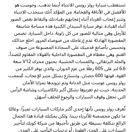
تستقطب سيارة رولز رويس الانتباه أينما تذهب، وجوست هو
الأفضل في الأناقة والفخامة. من المؤكد أنك ستجذب الانتباه
وتثير إعجاب الغرباء أثناء إعجابهم بقيادتك والتقاط بعض الصور
أثناء القيادة. توفر سيارة السيدان الكبيرة هذه مساحة شاسعة
للأرجل وهي مثالية للصور من كل زاوية. داخل السيارة، تضمن
المقصورة الهادئة عدم إزعاجك من ضوضاء المرور. اخلع حذائك
وتحسس بأصابع قدميك على السجادة المصنوعة من صوف
الغنم. وهي مغطاة في المقصورة الداخلية بالفولاذ المقاوم للصدأ،
والجلد البرتقالي، واللمسات الخشبية. يحتوي محرك V12 سعة
6.6 لتر على 605 رطلًا من عزم الدوران، والذي يوفر الكثير من
القوة، قوتها 600 حصان، وتتسارع بشكل مثير للإعجاب. صُممت
رولز رويس غوست مثل الدبابة وتم تزويدها بمزايا الأمان
الحديثة، حيث تم تعزيزها بشكل أكبر بالكاميرات وشاشة الرأس
التي تجعل وقوف السيارات والرجوع للخلف أسهل.
تُعرف رولز رويس بأنها إحدى أكثر ماركات السيارات تميزًا، وغالبًا
ما تكون مخصصة للأثرياء بيننا، ولكن يمكنك قيادة هذا الجمال
الرائع بتكلفة بسيطة عن طريق تأجيرها من شركة كويك لتأجير
السيارات على المدى الطويل أو ترتيبات التأجير على المدى