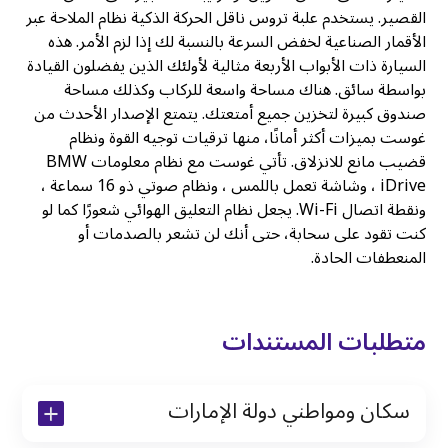
القصير. يستخدم علبة تروس ناقل الحركة الذكية نظام الملاحة عبر
الأقمار الصناعية لخفض السرعة بالنسبة لك إذا لزم الأمر. هذه
السيارة ذات الأبواب الأربعة مثالية لأولئك الذين يفضلون القيادة
بواسطة سائق. هناك مساحة واسعة للركاب وكذلك مساحة
صندوق كبيرة لتخزين جميع أمتعتك. يتمتع الإصدار الأحدث من
غوست بميزات أكثر أمانًا، منها ترقيات توجيه القوة ونظام
قضيب مانع للانزلاق. تأتي غوست مع نظام معلومات BMW
iDrive ، وشاشة تعمل باللمس ، ونظام صوتي ذو 16 سماعة ،
ونقطة اتصال Wi-Fi. يجعل نظام التعليق الهوائي شعورًا كما لو
كنت تقود على سحابة، حتى أنك لن تشعر بالصدمات أو
المنعطفات الحادة.
متطلبات المستندات
سكان ومواطني دولة الإمارات
نسخة من رخصة القيادة والهوية الإماراتية