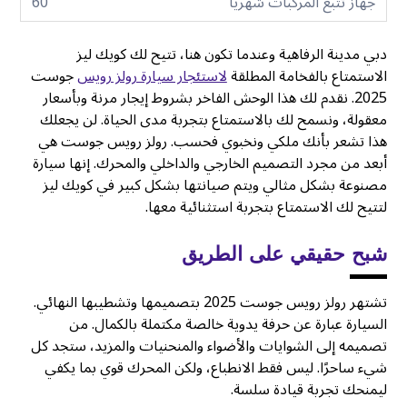
جهاز تتبع المركبات شهريا
60
دبي مدينة الرفاهية وعندما تكون هنا، تتيح لك كويك ليز
الاستمتاع بالفخامة المطلقة
لاستئجار سيارة رولز رويس
جوست
2025. نقدم لك هذا الوحش الفاخر بشروط إيجار مرنة وبأسعار
معقولة، ونسمح لك بالاستمتاع بتجربة مدى الحياة. لن يجعلك
هذا تشعر بأنك ملكي ونخبوي فحسب. رولز رويس جوست هي
أبعد من مجرد التصميم الخارجي والداخلي والمحرك. إنها سيارة
مصنوعة بشكل مثالي ويتم صيانتها بشكل كبير في كويك ليز
لتتيح لك الاستمتاع بتجربة استثنائية معها.
شبح حقيقي على الطريق
تشتهر رولز رويس جوست 2025 بتصميمها وتشطيبها النهائي.
السيارة عبارة عن حرفة يدوية خالصة مكتملة بالكمال. من
تصميمه إلى الشوايات والأضواء والمنحنيات والمزيد، ستجد كل
شيء ساحرًا. ليس فقط الانطباع، ولكن المحرك قوي بما يكفي
ليمنحك تجربة قيادة سلسة.