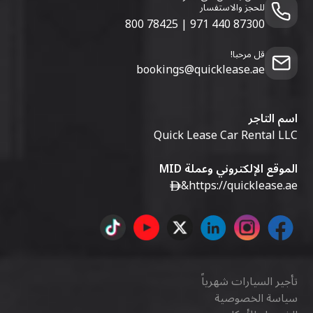
للحجز والاستفسار
800 78425
|
971 440 87300
قل مرحبا!
bookings@quicklease.ae
اسم التاجر
Quick Lease Car Rental LLC
الموقع الإلكتروني وعملة MID
&
https://quicklease.ae
تأجير السيارات شهرياً
سياسة الخصوصية