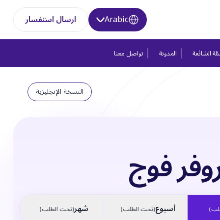
Arabic
ارسال استفسار
لة الشائعة
المدونة
تواصل معنا
النسخة الإنجليزية
روفر فوج
أسبوع
شهر
لب
)
(
تحت الطلب
)
(
تحت الطلب
)