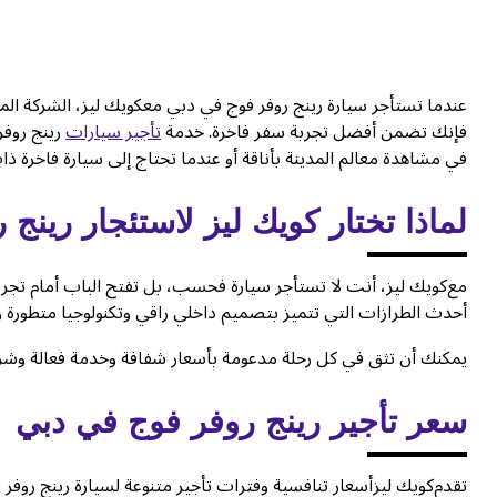
عندما تستأجر سيارة رينج روفر فوج في دبي معكويك ليز، الشركة الموث
فإنك تضمن أفضل تجربة سفر فاخرة. خدمة
تأجير سيارات
رينج روفر
في مشاهدة معالم المدينة بأناقة أو عندما تحتاج إلى سيارة فاخرة ذات 
لماذا تختار
كويك ليز
لاستئجار رينج 
مع
كويك ليز، أنت لا تستأجر سيارة فحسب، بل تفتح الباب أمام تجرب
أحدث الطرازات التي تتميز بتصميم داخلي راقي وتكنولوجيا متطورة وأ
يمكنك أن تثق في كل رحلة مدعومة بأسعار شفافة وخدمة فعالة و
سعر تأجير رينج روفر فوج في دبي
تقدم
كويك ليزأسعار تنافسية وفترات تأجير متنوعة لسيارة رينج روفر