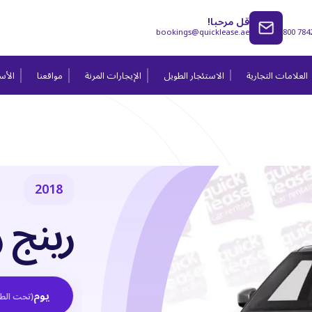
قل مرحبا!
bookings@quicklease.ae
800 784
العلامات التجارية
الاستئجار الطويل
الإيجارات المرنة
مواقعنا
الأسئ
2018
رينج 
يوم
(
تحت الط