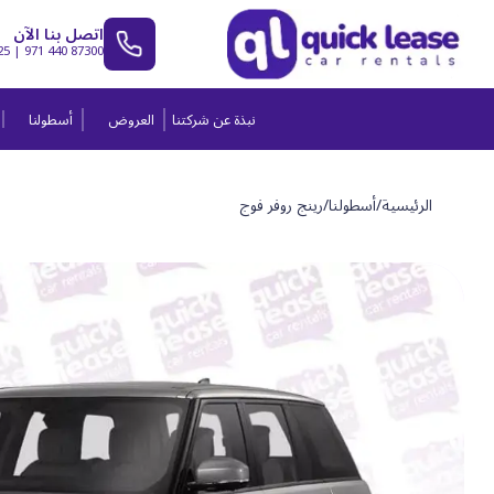
اتصل بنا الآن
25
|
971 440 87300
نبذة عن شركتنا
العروض
أسطولنا
الرئيسية
/
أسطولنا
/
رينج روفر فوج