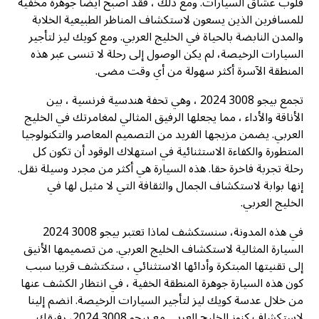
قلوب عشاق السيارات. ومع ذلك ، فقد أصبح أيضا جوهرة مخفية
للمسافرين الذين يسعون لاستكشاف المناظر الطبيعية الخلابة
والمدن النابضة بالحياة في الخليج العربي. ومع كويك ليز لتأجير
السيارات الرخيصة، لم يكن الوصول إلى رحلة لا تنسى عبر هذه
المنطقة الآسرة أكثر سهولة من أي وقت مضى.
تجمع بيجو 3008 2024 ، وهي تحفة هندسية فرنسية ، بين
الأناقة والأداء ، مما يجعلها الرفيق المثالي لمغامرتك في الخليج
العربي. يضمن مزيجها الفريد من التصميم المعاصر والتكنولوجيا
المتطورة والكفاءة الاستثنائية في استهلاك الوقود أن تكون كل
رحلة تجربة فاخرة حقا. هذه السيارة هي أكثر من مجرد وسيلة نقل.
إنها بوابة لاستكشاف الجمال والثقافة التي لا مثيل لها في
الخليج العربي.
في هذه المدونة، سنستكشف لماذا تعتبر بيجو 3008 2024
السيارة المثالية لاستكشاف الخليج العربي. من تصميمها الأنيق
إلى تقنيتها المبتكرة وأدائها الاستثنائي ، ستكتشف قريبا سبب
كون هذه السيارة جوهرة المنطقة الخفية ، في انتظار الكشف عنها
من خلال عدسة كويك ليز لتأجير السيارات الرخيصة. انضم إلينا
لاستكشاف كنوز الخليج العربي مع بيجو 3008 2024، رفيقك