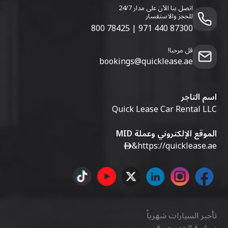
اتصل بنا الآن على مدار 24/7
للحجز والاستفسار
800 78425
|
971 440 87300
قل مرحبا!
bookings@quicklease.ae
اسم التاجر
Quick Lease Car Rental LLC
الموقع الإلكتروني وعملة MID
&
https://quicklease.ae
تأجير السيارات شهرياً