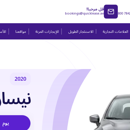
قل مرحبا!
bookings@quicklease.ae
800 784
العلامات التجارية
الاستئجار الطويل
الإيجارات المرنة
مواقعنا
الأسئ
2020
نيسا
يوم