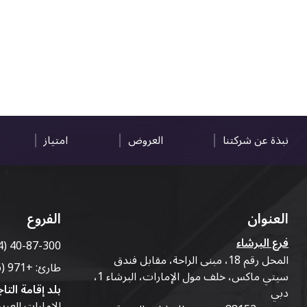
نبذة عن شركتنا
العروض
امتياز
العنوان
الفروع
فرع البرشاء
4) 40-87-300
المحل رقم 18، مبنى الراحة، مقابل فندق
طارئ:
+971 (56) 50-76-010
سيتي ماكس، خلف مول الإمارات، البرشاء 1،
بلد إقامة التاج
دبي
الإمارات العرب