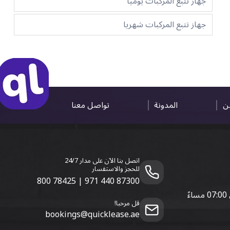
جهاز تتبع المركبات يوميا
جهاز تتبع المركبات شهريا
ين
المدونة
تواصل معنا
اتصل بنا الآن على مدار 24/7
للحجز والاستفسار
800 78425
|
971 440 87300
قل مرحبا!
bookings@quicklease.ae