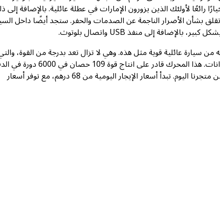
ا رائعًا لأولئك الذين يزورون الإمارات في عطلة عائلية. بالإضافة إلى ذ
لك لن تقلق بشأن الأضرار الناجمة عن الصدمات والحفر. ستجد أيضًا داخل السي
إضافة إلى منفذ USB واتصال بلوتوث.
لمرء أن يطلبه من سيارة عائلية قوية مثل هذه. وهي لا تزال تعد بدرجة من القوة، والتي
تستمد إلى حد كبير من محركها البالغ سعته 1.6 ليتر ذي الأربع أسطوانات. هذا المحرك قادر على انتاج ق
يمكنك تجربة قيادة نيسان صني ٢٠٢٠ المثيرة من خلال استئجارها من متجرنا اليوم. تبدأ أسعار الإيجار اليومية من 68 درهم، مع توفر أسعار