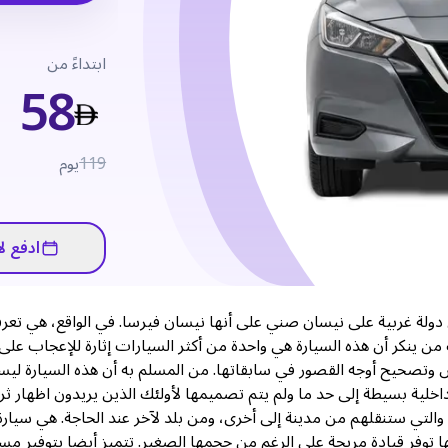
ابتداءً من
58
119
يوم
ادفع لا
ن دولة غربية على نيسان صني على أنها نيسان فيرسا. في الواقع، هي تع
 ينكر أن هذه السيارة هي واحدة من أكثر السيارات إثارة للإعجاب على
٢٠ جدير بالملاحظة بشكل خاص وتصحيح أوجه القصور في سابقاتها. من المسلم به أن هذه السيارة 
داخلية بسيطة إلى حد ما ولم يتم تصميمها لأولئك الذين يريدون اظهار ثرا
والتي ستنقلهم من مدينة إلى أخرى، ومن بلد لآخر عند الحاجة. هي سيارة
منذ فترة طويلة بأنها توفر قيادة مريحة على الرغم من حجمها الصغير. تتميز أيضا بتوفير م