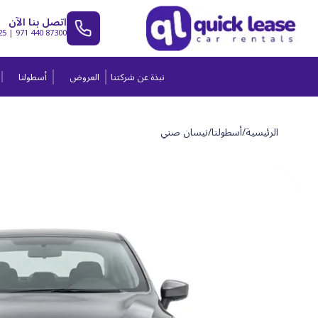
اتصل بنا الآن
25
|
971 440 87300
نبذة عن شركتنا
العروض
أسطولنا
الرئيسية
/
أسطولنا
/
نيسان صني