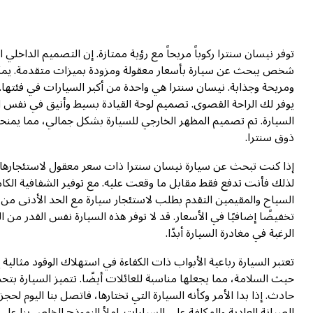
توفر نيسان سنترا ركوباً مريحاً مع رؤية ممتازة. إن التصميم الداخلي
شخص يبحث عن سيارة بأسعار معقولة ومزودة بميزات متقدمة. يمكن 
ومريحة وجذابة. نيسان سنترا هي واحدة من أكبر السيارات في فئتها. 
السيارة. تم تصميم المظهر الخارجي للسيارة بشكل جمالي، مما يمنحها
ذوق سنترا.
إذا كنت تبحث عن سيارة نيسان سنترا ذات سعر معقول لاستئجارها ف
لذلك فأنت تدفع فقط مقابل ما وقعت عليه. مع توفير الشفافية الكامل
السياح والمقيمين التقدم بطلب لاستئجار سيارة مع الحد الأدنى من ا
تخفيضًا إضافيًا في الأسعار. قد لا توفر هذه السيارة نفس القدر من
الرغبة في مغادرة السيارة أبدًا.
تعتبر السيارة رباعية الأبواب ذات الكفاءة في استهلاك الوقود مثا
حيث السلامة، مما يجعلها مناسبة للعائلات أيضًا. تتميز السيارة بتح
حادث. إذا بدا الأمر وكأنه السيارة التي تختارها، فاتصل بنا اليوم لح
الصيانة العادية والمكلفة على السيارات. املأ النموذج الخاص بنا 