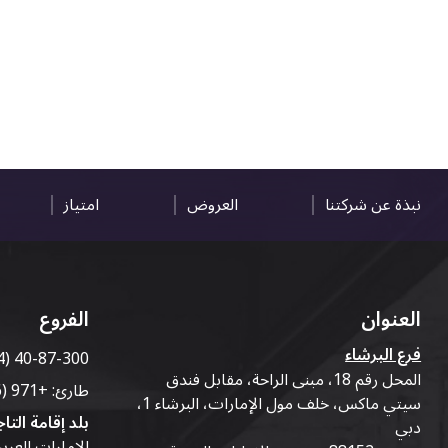
نبذة عن شركتنا
العروض
امتياز
العنوان
الفروع
فرع البرشاء
4) 40-87-300
المحل رقم 18، مبنى الراحة، مقابل فندق
طارئ:
+971 (56) 50-76-010
سيتي ماكس، خلف مول الإمارات، البرشاء 1،
بلد إقامة التاج
دبي
الإمارات العرب