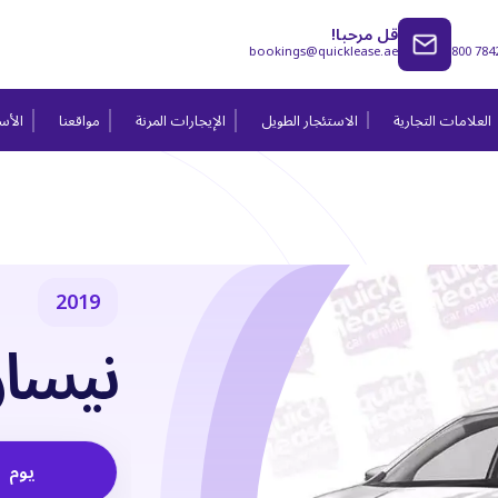
قل مرحبا!
bookings@quicklease.ae
800 784
العلامات التجارية
الاستئجار الطويل
الإيجارات المرنة
مواقعنا
الأسئ
2019
نيسان
يوم