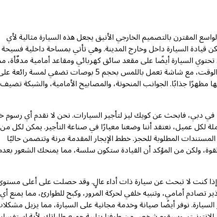
 الواسع المقترن بالتصميم الخارجي الأنيق يجعل هذه السيارة مثالية لأي
قيادة السيارة داخل وخارج المدينة. وهي تأتي بمساحة داخلية فسيحة
تحتوي السيارة أيضًا على مقعد سائق كهربائي ومقاعد أمامية مدفّأة، مم
يوفر لك الراحة القصوى. تصميم لوحة القيادة بسيط وأنيق في نفس الوقت، مع شاشة تعمل باللمس بحجم 5 بوصات تضفي لمسة رائعة ع
 مظهرًا جذابًا. الجوانب المنحوتة، والمصابيح الأمامية، والشبكة تضيف 
ي دبي، فابحث عن كويك ليز لتأجير السيارات. نحن لا نقدم أي رسوم خف
ة لكل عميل، نعتقد أننا وضعنا معيارًا في صناعة التأجير. يمكن لكل من
لمستندات المطلوبة للحجز. خطط الإيجار المقدمة مرنة وتتضمن حاليًا
 القوة، ولكن من المؤكد أن القيادة ستكون سلسة، مما يمنحك الشعور بعدم
لية إذا كنت لا تبحث عن سيارة ذات أداء عالٍ. وقد حصلت على أعلى مستو
ذير تصادم أمامي، وتنبيه خلفي لحركة المرور، وكبح للطوارئ، مما يمنع أي
جز السيارة. نوفر أيضًا صيانة وخدمة مجانية على السيارة، مما يزيل مشكلا
على الإنترنت، وسيقوم شخص من طرفنا بتلبية جميع طلباتك. لأية استفسار