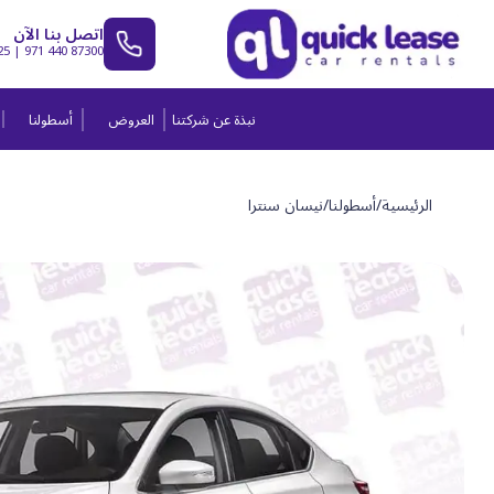
اتصل بنا الآن
25
|
971 440 87300
نبذة عن شركتنا
العروض
أسطولنا
الرئيسية
/
أسطولنا
/
نيسان سنترا