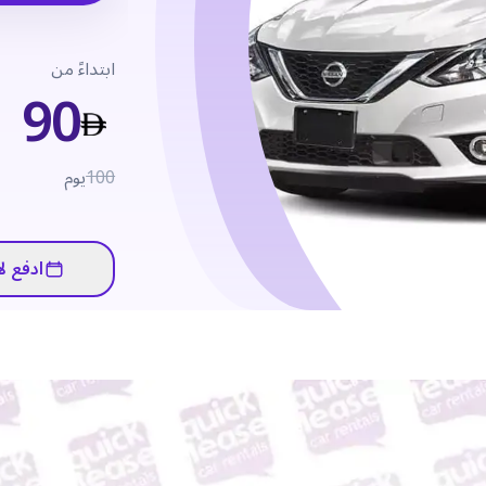
ابتداءً من
90
100
يوم
ادفع لا