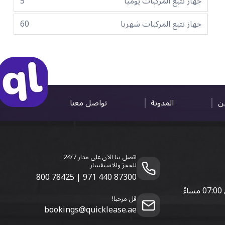
جهاز تتبع المركبات يوميا
5
جهاز تتبع المركبات شهريا
60
ين
المدونة
تواصل معنا
اتصل بنا الآن على مدار 24/7
للحجز والاستفسار
800 78425
|
971 440 87300
قل مرحبا!
bookings@quicklease.ae