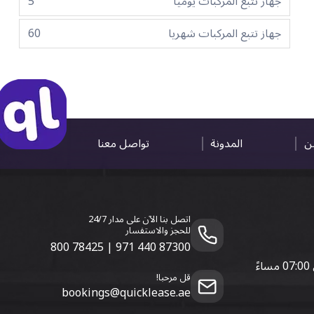
جهاز تتبع المركبات يوميا
5
جهاز تتبع المركبات شهريا
60
ين
المدونة
تواصل معنا
اتصل بنا الآن على مدار 24/7
للحجز والاستفسار
800 78425
|
971 440 87300
قل مرحبا!
bookings@quicklease.ae