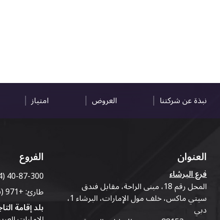
نبذة عن شركتنا
العروض
امتياز
العنوان
الفروع
فرع البرشاء
4) 40-87-300
المحل رقم 18، مبنى الراحة، مقابل فندق
طارئ:
+971 (56) 50-76-010
سيتي ماكس، خلف مول الإمارات، البرشاء 1،
بلد إقامة التاج
دبي
الإمارات العرب