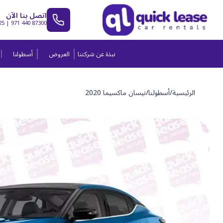
اتصل بنا الآن
25
|
971 440 87300
نبذة عن شركتنا
العروض
أسطولنا
الرئيسية
/
أسطولنا
/
نيسان ماكسيما 2020