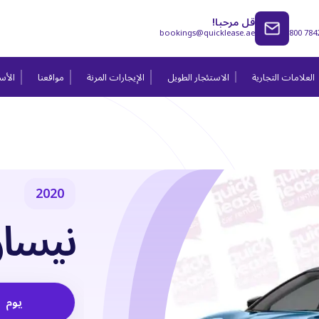
قل مرحبا!
bookings@quicklease.ae
800 784
العلامات التجارية
الاستئجار الطويل
الإيجارات المرنة
مواقعنا
الأسئ
2020
نيسان 
يوم