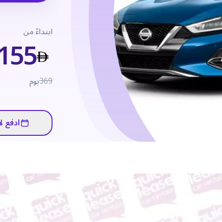
ابتداءً من
155
369
يوم
ادفع لا