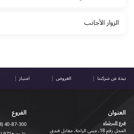
نسخة من رخصة القيادة والهوية الإماراتية
الزوار الأجانب
نسخة من تأشيرة الاقامة
نسخة من جواز السفر (فقط للمقيمين)
جواز السفر الأصلي أو نسخة منه
التأشيرة الأصلية أو نسخة منها
رخصة قيادة دولية صادرة من البلد الأم
نبذة عن شركتنا
العروض
امتياز
العنوان
الفروع
فرع البرشاء
4) 40-87-300
المحل رقم 18، مبنى الراحة، مقابل فندق