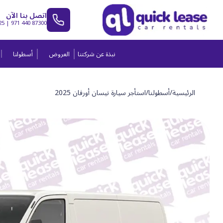
اتصل بنا الآن
25
|
971 440 87300
نبذة عن شركتنا
العروض
أسطولنا
الرئيسية
/
أسطولنا
/
استأجر سيارة نيسان أورفان 2025