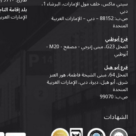
طارئ:
+971 (56) 50-76-010
سيتي ماكس، خلف مول الإمارات، البرشاء 1،
بلد إقامة التاج
دبي
الإمارات العرب
ص.ب: 88152 – دبي – الإمارات العربية
المتحدة
فرع أبوظبي
المحل G23، مبنى إنرجي - مصفح - M20 -
أبوظبي
فرع أبو هيل
المحل 64، مبنى الشيخة فاطمة، هور العنز
شرق، أبو هيل، ديرة، دبي، الإمارات العربية
المتحدة
ص.ب: 99070
الشهادات