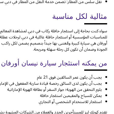
نقل سلس من المطار: تضمن خدمة النقل من المطار في دبي سفر 
مثالية لكل مناسبة
سواء كنت بحاجة إلى استئجار حافلة ركاب في دبي لمشاهدة المعالم ا
للمناسبات المؤسسية أو استئجار حافلة عائلية في دبي لرحلات عطلة ن
أورفان هي سيارة كبيرة ومُعتنى بها جيداً بتصميم يضمن لكل راكب 
الجودة وضمان أن تكون كل رحلة سهلة ومريحة.
من يمكنه استئجار سيارة نيسان أورفان
يجب أن يكون عمر السائقين فوق 21 عام
يجب أن يكون لدى السائق رخصة قيادة سارية المفعول في الإما
يلزم التحقق من الهوية؛ جواز السفر أو بطاقة الهوية الإماراتية
يمكن للسياح والمقيمين استئجار حافلة
استئجار للاستخدام الشخصي أو التجاري
تقدم كويك ليز للمستأجرين الجدد والعملاء من الشركات المشورة بشأ