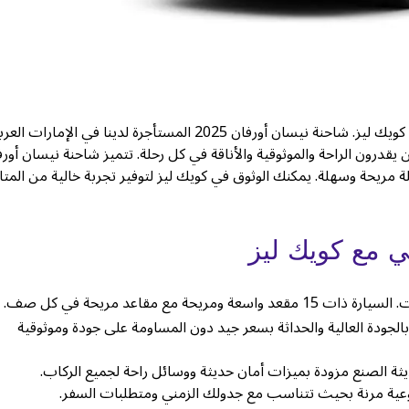
سافر مع مجموعتك دون عناء عند استئجار شاحنة من فئة الفاخرة مع كويك ليز. شاحنة نيسان أورفان 2025 المستأجرة لدينا في الإمارات
يقدرون الراحة والموثوقية والأناقة في كل رحلة. تتميز شاحنة نيسان أورف
مريحة وسهلة. يمكنك الوثوق في كويك ليز لتوفير تجربة خالية من المت
ي مع كويك ليز
بالجودة العالية والحداثة بسعر جيد دون المساومة على جودة وموثوقية
سبوعية مرنة بحيث تتناسب مع جدولك الزمني ومتطلبات السفر.