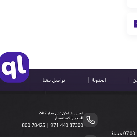
ين
المدونة
تواصل معنا
اتصل بنا الآن على مدار 24/7
للحجز والاستفسار
800 78425
|
971 440 87300