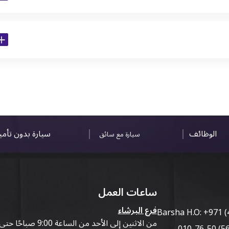
الوظائف
سيارة بدون تأم
سيارة مع سائق
ساعات العمل
فرع البرشاء
Barsha H.O:
+971 (
من الاثنين إلى الأحد من الساعة 9:00 صباحًا حتى 07:00 مساءً