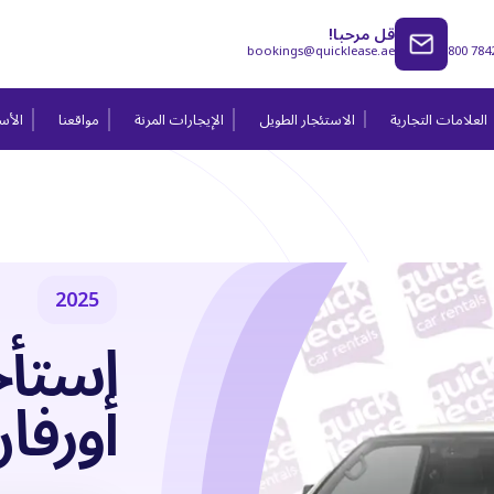
قل مرحبا!
bookings@quicklease.ae
800 784
العلامات التجارية
الاستئجار الطويل
الإيجارات المرنة
مواقعنا
الأسئ
2025
استأج
أورفان 25