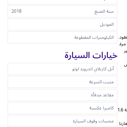
سنة الصنع
2018
الموديل
قود.
الكيلومترات المقطوعة
ل مرة.
ر
خيارات السيارة
مس
أبل كاربلاي اندرويد اوتو
مثبت السرعة
مقاعد مدفأة
كاميرا عكسية
أحد أروع الأشياء في نيسان كيكس ٢٠١٨ هو تضمين الطراز لناقل حركة أوتوماتيكي قابل للتغيير باستمرار. يستخدم هذا مع محرك السيارة سعة 1.6
مجسات وقوف السيارة
 ليز. أسعارنا