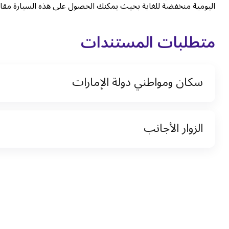
اليومية منخفضة للغاية بحيث يمكنك الحصول على هذه السيارة مقابل ١١٧ درهم ف
متطلبات المستندات
سكان ومواطني دولة الإمارات
نسخة من رخصة القيادة والهوية الإماراتية
الزوار الأجانب
نسخة من تأشيرة الاقامة
نسخة من جواز السفر (فقط للمقيمين)
جواز السفر الأصلي أو نسخة منه
التأشيرة الأصلية أو نسخة منها
رخصة قيادة دولية صادرة من البلد الأم