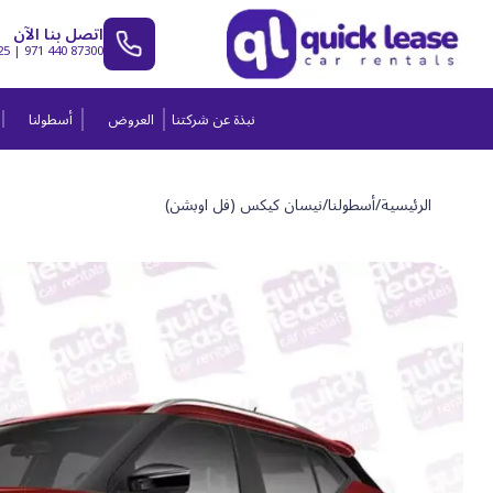
اتصل بنا الآن
25
|
971 440 87300
نبذة عن شركتنا
العروض
أسطولنا
الرئيسية
/
أسطولنا
/
نيسان كيكس (فل اوبشن)