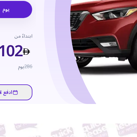
يوم
ابتداءً من
102
286
يوم
ادفع لا