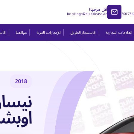
قل مرحبا!
bookings@quicklease.ae
800 784
العلامات التجارية
الاستئجار الطويل
الإيجارات المرنة
مواقعنا
الأسئ
2018
نيسا
اوبش