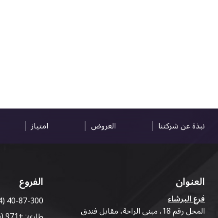
نبذة عن شركتنا
العروض
امتياز
العنوان
الفروع
فرع البرشاء
4) 40-87-300
المحل رقم 18، مبنى الراحة، مقابل فندق
طارئ:
+971 (56) 50-76-010