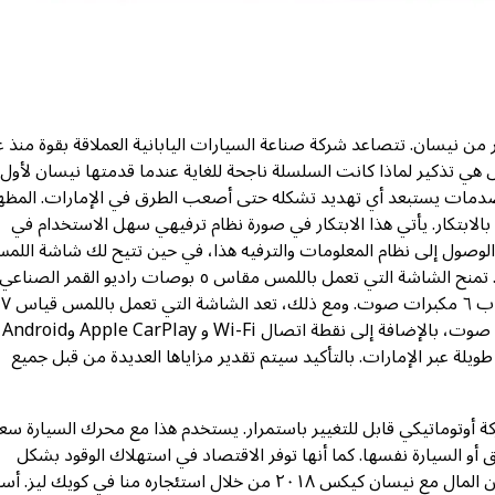
نيسان. تتصاعد شركة صناعة السيارات اليابانية العملاقة بقوة منذ ع
احدة من أحدث نجاحاتها. نسخة ٢٠١٨ من كيكس هي تذكير لماذا كانت السلسلة ناجحة للغاية عندما قدمتها نيسان لأو
لصدمات يستبعد أي تهديد تشكله حتى أصعب الطرق في الإمارات. المظه
الابتكار. يأتي هذا الابتكار في صورة نظام ترفيهي سهل الاستخدام في
ياسية بحجم ٥ بوصات على تسهيل الوصول إلى نظام المعلومات والترفيه هذا، في حين تتيح لك شاشة الل
الأكبر مقاس ٧ بوصة من الطراز الأعلى الاستفادة الكاملة من ميزاته. تمنح الشاشة التي تعمل باللمس مقاس ٥ بوصات راديو القمر الصناعي
واتصال بلوتوث ومنفذ USB وتشغيل الصوت من خلال نظام صوتي ب ٦ مكبرات صوت. ومع ذلك، تعد الشاشة التي تعمل باللمس قياس ٧
بوصة بكل هذه الأشياء من خلال نظام الصوت المكون من ٨ مكبرات صوت، بالإضافة إلى نقطة اتصال Wi-Fi و Apple CarPlay وAndroid
طويلة عبر الإمارات. بالتأكيد سيتم تقدير مزاياها العديدة من قبل جميع
ئق أو السيارة نفسها. كما أنها توفر الاقتصاد في استهلاك الوقود بشكل
ملحوظ، وبالتالي لن يتم التأثير على ميزانيتك. يمكنك توفير المزيد من المال مع نيسان كيكس ٢٠١٨ من خلال استئجاره منا في كويك