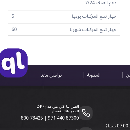
دعم العملاء 7/24
جهاز تتبع المركبات يوميا
5
جهاز تتبع المركبات شهريا
60
ين
المدونة
تواصل معنا
اتصل بنا الآن على مدار 24/7
للحجز والاستفسار
800 78425
|
971 440 87300