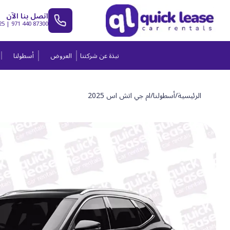
اتصل بنا الآن
25
|
971 440 87300
نبذة عن شركتنا
العروض
أسطولنا
الرئيسية
/
أسطولنا
/
ام جي اتش اس 2025