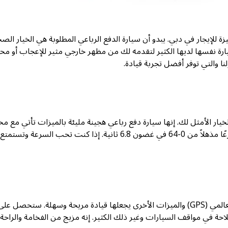
 والمميزة للإيجار في دبي. يبدو أن سيارة الدفع الرباعي المطلوبة هي الخيار الص
ارة نفسها لديها الكثير لتقدمه لك من مظهر خارجي مثير للإعجاب أو م
 والتي توفر أفضل تجربة قيادة.
ن محبي سيارات إم جي فإن سيارة إم جي HS 2025 هي الخيار الأمثل لك. إنها سيارة دفع رباعي هجينة مليئة بالميزات تأتي م
بنزين سعة 1.5 لتر مع محرك كهربائي بقدرة 154 كيلووات يوفر تسارعًا مذهلاً من 0-64 في غضون 6.8 ثانية. إذا كنت تحب السرعة وتستمتع
إن نظام التوجيه المعزز ونظام الملاحة المدمج ونظام تحديد المواقع العالمي (GPS) والميزات الأخرى يجعلها قيادة مريحة وسهلة. ستحصل عل
ملاحة في مواقف السيارات وغير ذلك الكثير. إنه مزيج من الفخامة والراحة