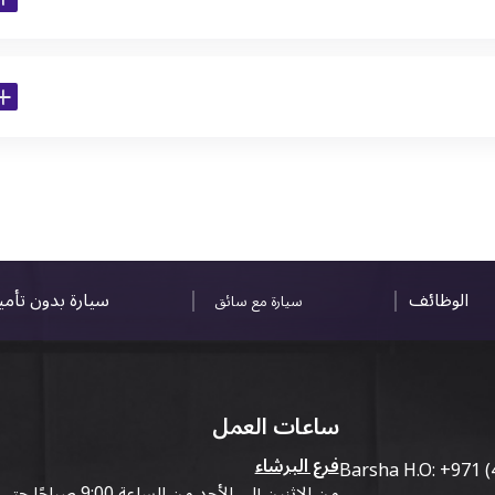
الوظائف
سيارة بدون تأم
سيارة مع سائق
ساعات العمل
فرع البرشاء
Barsha H.O:
+971 (
من الاثنين إلى الأحد من الساعة 9:00 صباحًا حتى 07:00 مساءً