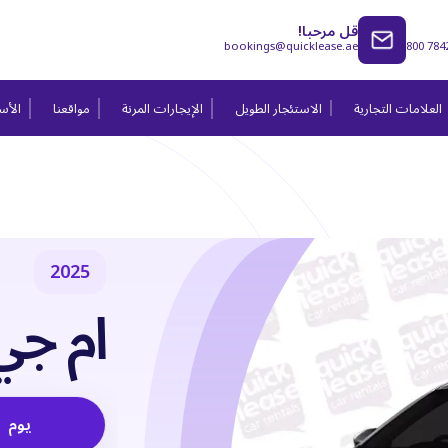
قل مرحبا!
bookings@quicklease.ae
800 784
العلامات التجارية
الاستئجار الطويل
الإيجارات المرنة
مواقعنا
الأسئ
2025
ام جي 
يوم