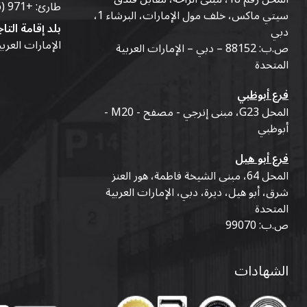
طارئ:
+971 (56) 50-76-010
سيتي ماكس، خلف مول الإمارات، البرشاء 1،
بلد إقامة التاج
دبي
الإمارات العرب
ص.ب: 88152 – دبي – الإمارات العربية
المتحدة
فرع أبوظبي
المحل G23، مبنى إنرجي - مصفح - M20 -
أبوظبي
فرع أبو هيل
المحل 64، مبنى الشيخة فاطمة، هور العنز
شرق، أبو هيل، ديرة، دبي، الإمارات العربية
المتحدة
ص.ب: 99070
الشهادات