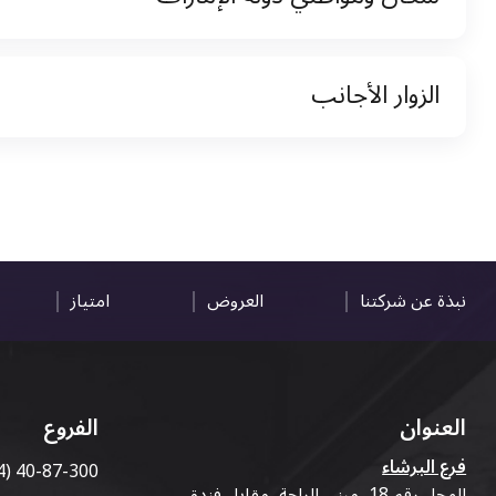
نسخة من رخصة القيادة والهوية الإماراتية
الزوار الأجانب
نسخة من تأشيرة الاقامة
نسخة من جواز السفر (فقط للمقيمين)
جواز السفر الأصلي أو نسخة منه
التأشيرة الأصلية أو نسخة منها
رخصة قيادة دولية صادرة من البلد الأم
نبذة عن شركتنا
العروض
امتياز
العنوان
الفروع
فرع البرشاء
4) 40-87-300
المحل رقم 18، مبنى الراحة، مقابل فندق