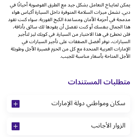
يمكن لمايباخ التعامل بشكل جيد مع الطرق الفوضوية أحيانًا في
دبي. تشمل ميزات السلامة المتوفرة داخل السيارة أكياس هواء
مدمجة في أحزمة الأمان ومساعدة الكبح الفورية. سواء كنت تقود
هذا الجمال بنفسك أو كنت تفضل أن يقودها لك سائق بأناقة،
فلن تخطئ في هذا الاختيار من السيارة. في كويك ليز لتأجير
السيارات، نوفر أفضل الصفقات على تأجير السيارات في
الإمارات العربية المتحدة مع كل من الحزم قصيرة الأجل وطويلة
الأجل المتاحة بأسعار مناسبة للجيب.
متطلبات المستندات
سكان ومواطني دولة الإمارات
نسخة من رخصة القيادة والهوية الإماراتية
الزوار الأجانب
نسخة من تأشيرة الاقامة
نسخة من جواز السفر (فقط للمقيمين)
جواز السفر الأصلي أو نسخة منه