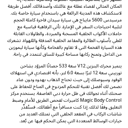
المكان المثالي لقضاء عطلة مع عائلتك وأصدقائك. أفضل طريقة
لاستكشاف هذه المدينة الرائعة هي باستخدام سيارة خاصة بك.
مرسيدس S600 مايباخ هي سيارة سيدان فاخرة كاملة الحجم
لتلبية احتياجات السفر في الإمارة. تأتي الرفاهية قياسية مع
حاملات الأكواب الخلفية المسخنة والمبردة، والطاولات القابلة
للطي بأسلوب الطائرة والمقاعد الخلفية المدفئة والمُهواة. تشعرك
هذه السيارة الفخمة التي لا تقاوم بالفخامة وكأنها سيارة ليموزين
من الداخل وتمنح ركابها مساحة كبيرة للساق لتتمدد في راحة.
يتميز محرك البنزين V12 سعة 533 حصانًا المزوّد بشاحن
توربيني سعة 12 لترًا بسعة 6.0 لتر، بأنه اقتصادي في استهلاك
الوقود وسيوصلك إلى حيث تحتاج الذهاب بهدوء ودون عناء.
نضمن لك أفضل تقنية للتحكم المزدوج في المناخ للحفاظ على
صحتك أثناء تجوالك في ظل حرارة دبي العاصفة. يستخدم مركز
Magic Body Control كاميرات لفحص الطريق للأمام وضبط
التعليق وفقًا لذلك. إذا كنت مسافراً مع أطفالك، فستُقدِّر
شاشات الركاب في المقعد الخلفي التي تمتلك العديد من
خيارات الوسائط المتعددة التي يمكن التحكم فيها عن بُعد.