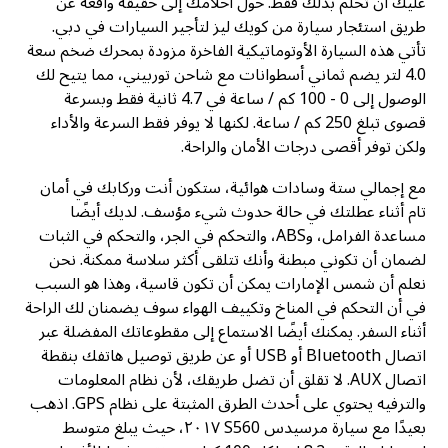
عليك أن تحلم بذلك فقط. حول أحلامك إلى حقيقة واقعة عن
طريق استئجار سيارة من كويك ليز لتأجير السيارات في دبي.
تأتي هذه السيارة الأوتوماتيكية الفاخرة مزودة بمحرك ضخم سعة
4.0 لتر يضم ثماني أسطوانات مع شاحن توربيني، مما يتيح لك
الوصول إلى 0 - 100 كم / ساعة في 4.7 ثانية فقط وبسرعة
قصوى تبلغ 250 كم / ساعة. لكنها لا يوفر فقط السرعة والأداء
ولكن توفر أقصى درجات الأمان والراحة.
مع إجمالي ستة وسادات هوائية، ستكون أنت وركابك في أمان
تام أثناء عطلتك في حالة حدوث شيء مؤسف. لديك أيضًا
مساعدة الفرامل، وABS، والتحكم في الجر، والتحكم في الثبات
لضمان أن تكوني مبطنة وأنك تتلقى أكثر سلاسة ممكنة. نحن
نعلم أن شمس الإمارات يمكن أن تكون قاسية، وهذا هو السبب
في أن التحكم في المناخ وتكييف الهواء سوف يضمنان لك الراحة
أثناء السفر. يمكنك أيضًا الاستماع إلى مقطوعاتك المفضلة عبر
اتصال Bluetooth أو USB أو عن طريق توصيل هاتفك بنقطة
اتصال AUX. لا تقلق أن تضل طريقك، لأن نظام المعلومات
والترفيه يحتوي على أحدث الطرق المثبتة على نظام GPS. اذهب
بعيدًا مع سيارة مرسيدس S560 ٢٠١٧، حيث يبلغ متوسط ​​