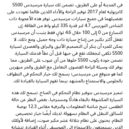
في المدينة أو على الطريق، تضمن لك سيارة مرسيدس S500
كابريوليه لعام 2017 توفير الراحة والأداء اللذين طالما تعودت على
تفضيلهما في جميع سيارات مرسيدس. توفر هذه الأعجوبة ذات
الشاحن التوربيني 4.7 لتر قدرة 335 كيلو واط من الطاقة. إن
التسارع من 0 إلى 100 خلال 4.6 ثوانٍ فقط يثبت أن مرسيدس
تفعل أكثر بكثير من إنتاج سيارة ذات وجه جميل. ومع ذلك، لا
يمكن للمرء أن ينكر أن التصميم الأنيق والبراق والعصري لسيارة
S500 تكفي لتجعلك تقع في حبها قبل أن تطأ قدمك السيارة.
تضمن جودة ركوب S500 خلوها من أي عيوب على الطريق، مما
يوفر لك وسيلة الراحة القصوى. التعامل مع الطرق والجر مبهرين
كما هو متوقع من مرسيدس؛ يسمح لك خيار التحكم في التطواف
بالجلوس والاستمتاع بالمشهد بينما تقوم السيارة بالقيادة لك.
تتميز مرسيدس بتوفير نظام التحكم في المناخ. تسمح لك هذه
السيارة المكشوفة بالبقاء هادئًا ومسترخيا، بغض النظر عن حالة
الطقس. تتيح شاشة المعلومات والترفيه مقاس 12.3 بوصة
للسائق التنقل في النظام بسهولة. لديك أيضًا خيار تخصيص
النظام. يحتوي على نظام بثلاثة عشر مكبر صوت، إضافة لأولئك
الذين يستمتعون بالاستماع إلى الموسيقى أثناء القيادة. تتشابه