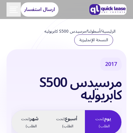
ارسال استفسار
الرئيسية
/
أسطولنا
/
مرسيدس S500 كابريوليه
النسخة الإنجليزية
2017
مرسيدس S500
كابريوليه
يوم
أسبوع
شهر
(
تحت
(
تحت
(
تحت
الطلب
)
الطلب
)
الطلب
)