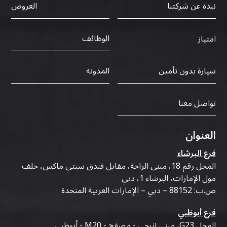
نبذة عن شركتنا
العروض
الوظائف
امتياز
سيارة بدون تأمين
المدونة
تواصل معنا
العنوان
فرع البرشاء
المحل رقم 18، مبنى الراحة، مقابل فندق سيتي ماكس، خلف
مول الإمارات، البرشاء 1، دبي
ص.ب: 88152 – دبي – الإمارات العربية المتحدة
فرع أبوظبي
المحل G23، مبنى إنرجي - مصفح - M20 - أبوظبي