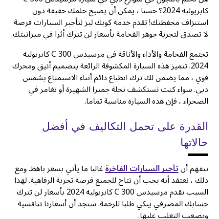
كابريوليه 2024؟ حسنا ، يمكن أن يصبح حلمك حقيقة دون
استنزاف محفظتك! تقدم خدمة كويك ليز لتأجير السيارات فرصة
لا تصدق لتجربة جوهر الفخامة بأسعار لن تترك أثرا في ميزانيتك.
تجتمع الفخامة والأداء والأناقة في مرسيدس C 300 كابريوليه
2024. تتميز هذه السيارة المكشوفة الرائعة بتصميم أنيق ومحرك
قوي ، مما يضمن لك ترك انطباع دائم أثناء الاستمتاع بشمس
دبي. سواء كنت تستكشف نخلة جميرا الشهيرة أو تغامر في
الصحراء ، فإن هذه السيارة مناسبة تماما.
القدرة على تحمل التكاليف في أفضل
حالاتها
نتفهم أن
تأجير السيارات الفاخرة
غالبا ما يأتي بسعر باهظ. ومع
ذلك ، نعتقد أنه يجب أن تتاح للجميع فرصة تجربة الرفاهية. لهذا
السبب نقدم مرسيدس C 300 كابريوليه 2024 بأسعار لن تترك
حسابك المصرفي يبكي طلبا للرحمة. ستجد أن أسعارنا تنافسية
ويصعب التغلب عليها.