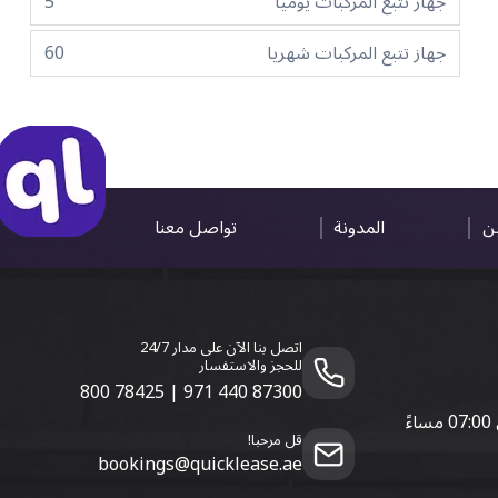
جهاز تتبع المركبات يوميا
5
جهاز تتبع المركبات شهريا
60
ين
المدونة
تواصل معنا
اتصل بنا الآن على مدار 24/7
للحجز والاستفسار
800 78425
|
971 440 87300
قل مرحبا!
bookings@quicklease.ae