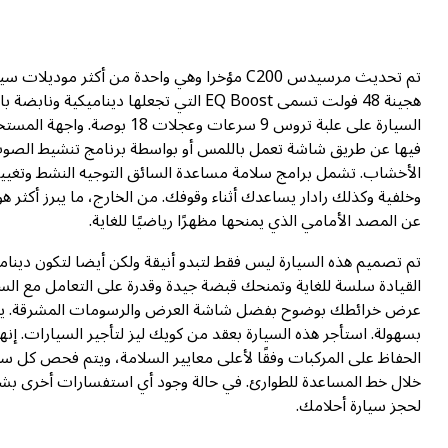
تم تحديث مرسيدس C200 مؤخرا وهي واحدة من أكثر
هجينة 48 فولت تسمى EQ Boost التي تجعلها
فيها عن طريق شاشة تعمل باللمس أو بواسطة برنامج تنشيط الصوت
الأخشاب. تشمل برامج سلامة مساعدة السائق التوجيه النشط وتغيير 
عن المصد الأمامي الذي يمنحها مظهرًا رياضيًا للغاية.
تم تصميم هذه السيارة ليس فقط لتبدو أنيقة ولكن أيضا لتكون دينامي
القيادة سلسة للغاية وتمنحك قبضة جيدة وقدرة على التعامل مع الس
عرض خرائطك بوضوح بفضل شاشة العرض والرسومات المشرقة. يتيح 
بسهولة. استأجر هذه السيارة بعقد من كويك ليز لتأجير السيارات. إنه
الحفاظ على المركبات وفقًا لأعلى معايير السلامة، ويتم فحص كل سي
خلال خط المساعدة للطوارئ. في حالة وجود أي استفسارات أخرى بشأن
لحجز سيارة أحلامك.