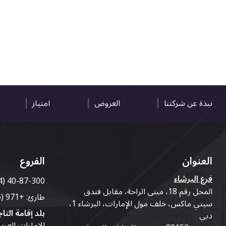
نبذة عن شركتنا
العروض
امتياز
العنوان
الفروع
فرع البرشاء
4) 40-87-300
المحل رقم 18، مبنى الراحة، مقابل فندق
طارئ:
+971 (56) 50-76-010
سيتي ماكس، خلف مول الإمارات، البرشاء 1،
بلد إقامة التاج
دبي
الإمارات العرب