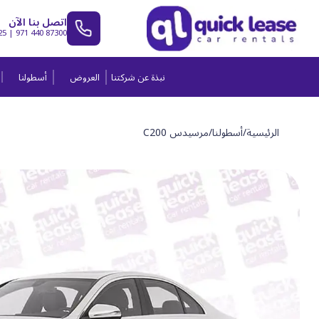
اتصل بنا الآن
25
|
971 440 87300
نبذة عن شركتنا
العروض
أسطولنا
الرئيسية
/
أسطولنا
/
مرسيدس C200