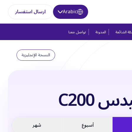
Arabic
ارسال استفسار
لة الشائعة
المدونة
تواصل معنا
النسخة الإنجليزية
س C200
أسبوع
شهر