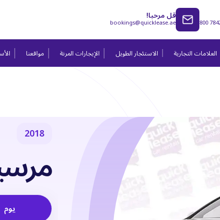
قل مرحبا!
bookings@quicklease.ae
800 784
العلامات التجارية
الاستئجار الطويل
الإيجارات المرنة
مواقعنا
الأسئ
2018
مرسيد
يوم