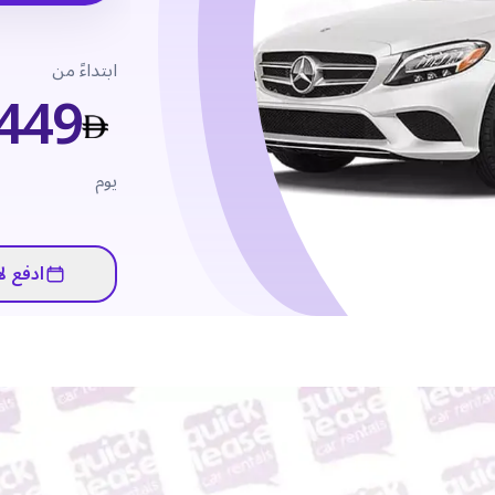
ابتداءً من
449
يوم
ادفع لا