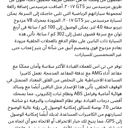
طريق مرسيدس بنز GTS ٢٠١٧. أضافت مرسيدس إضافة رائعة
لمجموعة سياراتهم الرياضية التي تلبي حاجتك إلى السرعة. يمكن
لسيارة مرسيدس بنز GTS ٢٠١٧، المزودة بمحرك V8 مزدوج
تيربو سعة 4.0 لتر، يمكن الوصول إلى 100 كم / ساعة في أربع
ثوان مع سرعة قصوى تصل إلى 302 كم / ساعة. تأتي هذه
السيارة ذات البابين على نظام الدفع بالعجلات الخلفية مزودة
بعادم مزدوج قوي وتصميم أنيق من شأنه أن يثير إعجاب حتى
غير المتحمسين للسيارات.
توفر جي تي اس للعملاء القيادة الأكثر سلاسة وأمان ممكنًا مع
مقاعد أداء AMG مع تدفئة المقاعد المدمجة. تعمل كاميرا
المساعدة الاحتياطية على التخلص من القلق المعتاد المتمثل في
الوقوف الخلفي. يأتي هذا الإصدار مثل الباقين أيضًا مع وسائد
هوائية أمامية وفرامل ABS ونظام ثبات إلكتروني، مما يمنحك
أقصى درجات القيادة. يوفر نظام المعلومات والترفيه ذو شاشة
مقاس 7.0 بوصة للسائق إمكانية الوصول إلى رؤية عالية الوضوح
لسيارتهم من الكاميرات المساعدة. لديك أيضًا إمكانية الوصول
إلى GPS، مما يتيح لك خيار الانحراف أو الاتجاه نحو أي اتجاه من