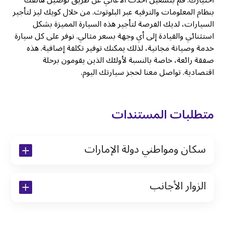
اختيارك. قم بتشغيل أحدث الأغاني عن طريق توصيل هاتفك
بنظام المعلومات والترفيه عبر البلوتوث. من خلال كويك ليز لتأجير
السيارات، لديك الفرصة لتأجير هذه السيارة المميزة بشكل
استثنائي والقيادة إلى أي وجهة بسعر مثالي. نوفر على كل سيارة
خدمة وصيانة مجانية، لذلك يمكنك توفير تكلفة إضافية. هذه
صفقة رائعة، خاصة بالنسبة لأولئك الذين يقومون برحلة
اقتصادية. تواصل معنا لحجز سيارتك اليوم.
متطلبات المستندات
سكان ومواطني دولة الإمارات
نسخة من رخصة القيادة والهوية الإماراتية
الزوار الأجانب
نسخة من تأشيرة الاقامة
نسخة من جواز السفر (فقط للمقيمين)
جواز السفر الأصلي أو نسخة منه
التأشيرة الأصلية أو نسخة منها