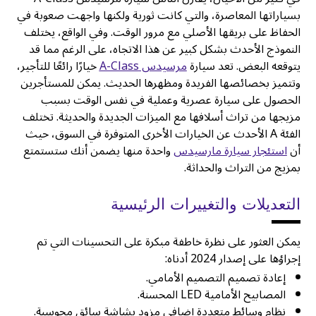
بسياراتها المعاصرة، والتي كانت ثورية ولكنها واجهت صعوبة في
الحفاظ على بريقها الأصلي مع مرور الوقت. وفي الواقع، يختلف
النموذج الأحدث بشكل كبير عن هذا الاتجاه، على الرغم مما قد
يتوقعه البعض. تعد سيارة
مرسيدس A-Class
خيارًا رائعًا للتأجير،
وتتميز بخصائصها الفريدة ومظهرها الحديث. يمكن للمستأجرين
الحصول على سيارة عصرية وعملية في نفس الوقت بسبب
مزيجها من تراث أسلافها مع الميزات الجديدة والحديثة. تختلف
الفئة A الأحدث عن الخيارات الأخرى المتوفرة في السوق، حيث
أن
استئجار سيارة مارسيدس
واحدة منها يضمن أنك ستستمتع
بمزيج من التراث والحداثة.
التعديلات والتغييرات الرئيسية
يمكن العثور على نظرة خاطفة مبكرة على التحسينات التي تم
إجراؤها على إصدار 2024 أدناه:
إعادة تصميم التصميم الأمامي.
المصابيح الأمامية LED المحسنة.
نظام وسائط متعددة إضافي مزود بشاشة سائق محوسبة.