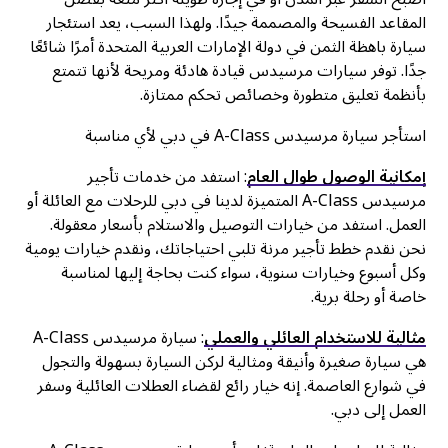
المقاعد الفسيحة والمصممة جيدًا. ولهذا السبب، يعد استئجار
سيارة باهظة الثمن في دولة الإمارات العربية المتحدة أمرًا شائعًا
جدًا. توفر سيارات مرسيدس قيادة هادئة ومريحة لأنها تتمتع
بأنظمة تعليق متطورة وخصائص تحكم ممتازة.
استأجر سيارة مرسيدس A-Class في دبي لأي مناسبة
إمكانية الوصول طوال العام
: استفد من خدمات تأجير
مرسيدس A-Class المتميزة لدينا في دبي للرحلات مع العائلة أو
العمل. استفد من خيارات التوصيل والاستلام بأسعار معقولة.
نحن نقدم خطط تأجير مرنة تلبي احتياجاتك، ونقدم خيارات يومية
وكل أسبوع وخيارات سنوية، سواء كنت بحاجة إليها لمناسبة
خاصة أو رحلة برية.
مثالية للاستخدام العائلي والعملي
: سيارة مرسيدس A-Class
هي سيارة صغيرة وأنيقة ومثالية لركن السيارة بسهولة والتجول
في شوارع العاصمة. إنه خيار رائع لقضاء العطلات العائلية وسفر
العمل إلى دبي.