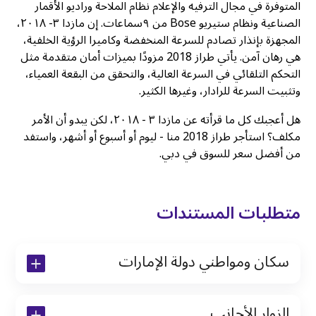
المتوفرة في مجال الترفيه والإعلام نظام الملاحة وراديو الأقمار
الصناعية ونظام ستيريو Bose من ٩سماعات. إن مازدا ٣- ٢٠١٨،
المجهزة بإنذار تصادم للسرعة المنخفضة وكاميرا الرؤية الخلفية،
هي رهان آمن. يأتي طراز 2018 مزودًا بميزات أمان متقدمة مثل
التحكم التلقائي في السرعة العالية، والتحقق من البقعة العمياء،
وتثبيت السرعة للرادار، وغيرها الكثير.
هل أعجبك كل ما قرأته عن مازدا ٣ - ٢٠١٨، لكن يبدو أن الأمر
مكلف؟ استأجر طراز 2018 منا - ليوم أو أسبوع أو أشهر، واستفد
من أفضل سعر للسوق في دبي.
متطلبات المستندات
سكان ومواطني دولة الإمارات
نسخة من رخصة القيادة والهوية الإماراتية
الزوار الأجانب
نسخة من تأشيرة الاقامة