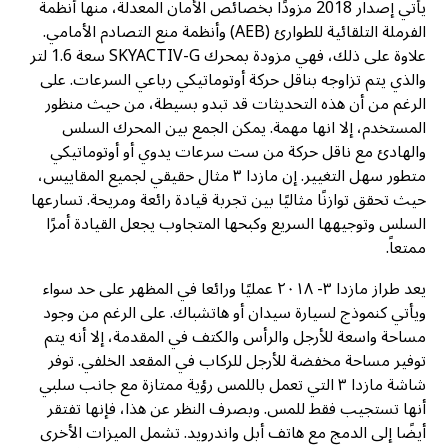
يأتي إصدار 2018 مزودًا بخصائص الأمان المعدلة، منها أنظمة
الفرملة التلقائية للطوارئ (AEB) وأنظمة منع التصادم الأمامي.
علاوة على ذلك، فهي مزودة بمحرك SKYACTIV-G سعة 1.6 لتر
والذي يتم تزاوجه بناقل حركة أوتوماتيكي رباعي السرعات. على
الرغم من أن هذه التحديثات قد تبدو بسيطة، من حيث منظور
المستخدم، إلا انها مهمة. يمكن الجمع بين المحرك السلس
والهادئ مع ناقل حركة من ست سرعات يدوي أو أوتوماتيكي
متطور سهل التغيير. إن مازدا ٣ مثال حقيقي لجميع المقاييس،
حيث تحقق توازنًا مثاليًا بين تجربة قيادة رائعة ومريحة. تسارعها
السلس وتوجيهها السريع وكبحها المتجاوب يجعل القيادة أمرًا
ممتعاً.
يعد طراز مازدا ٣- ٢٠١٨ عمليًا ورائعا في المظهر على حد سواء
ويأتي كنموذج لسيارة سيدان أو هاتشباك. على الرغم من وجود
مساحة واسعة للأرجل والرأس والكتف في المقدمة، إلا أنه يتم
توفير مساحة مخفضة للأرجل للركاب في المقعد الخلفي. توفر
شاشة مازدا ٣ التي تعمل باللمس رؤية ممتازة مع جانب سلبي
أنها تستجيب فقط للمس. وبصرف النظر عن هذا، فإنها تفتقر
أيضًا إلى الدمج مع هاتف أبل واندرويد. تشمل الميزات الأخرى