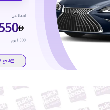
ابتداءً من
550
1,309
يوم
ادفع لا