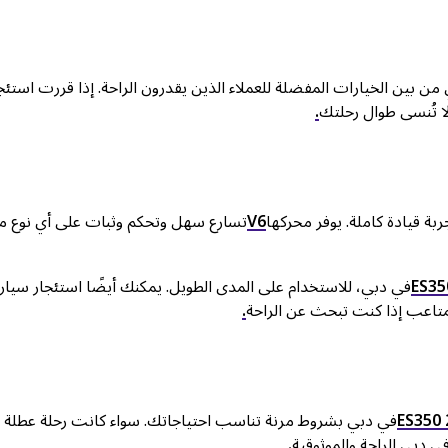
ي من بين الخيارات المفضلة للعملاء الذين يقدرون الراحة. إذا قررت استئج
 تُنسى طوال رحلتك
.
ربة قيادة كاملة. يوفر محركها
V6
تسارع سهل وتحكم وثبات على أي نوع م
ES35
في دبي، للاستخدام على المدى الطويل. يمكنك أيضًا استئجار سيار
متاعب إذا كنت تبحث عن الراحة
.
ES350 
في دبي بشروط مرنة تناسب احتياجاتك. سواء كانت رحلة عطلة ن
في دبي الراحة والموثوقية
.