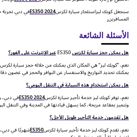
ستجعل كويك ليز
استئجار سيارة لكزس
ES350 2024
في دبي تجربة خ
المسافرين
.
الأسئلة الشائعة
هل يمكن حجز سيارة لكزس
ES350
عبر الإنترنت على الفور؟
نعم، ”كويك ليز“ هي المكان الذي يمكنك من خلاله حجز سيارة لكزس
4
يمكنك تحديد التواريخ والاستفسار عن التوافر والحجز في غضون دق
هل يمكن استخدام هذه السيارة في التنقل اليومي؟
نعم، توفر كويك ليز خدمة تأجير سيارة لكزس
ES350 2024
في دبي، وه
وتتميز بمقاعد مريحة، كما يسهل قيادتها في المدينة وفي التنقل الي
هل تقدمون خدمة التأجير طويل الأجل؟
نعم، تقدم كويك ليز خدمة تأجير سيارة لكزس
ES350
شهريًا في دبي، 