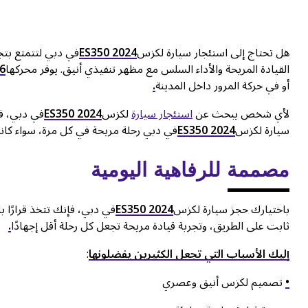
هل تحتاج إلى استئجار سيارة لكزس
ES350 2024
في دبي لتتمتع بتج
القيادة المريحة والأداء السلس مع مظهر تنفيذي أنيق. يوفر محركها
6
أو في حركة المرور داخل المدينة
.
لأي شخص يبحث عن
استئجار سيارة
لكزس
ES350 2024
في دبي، فه
سيارة لكزس
ES350 2024
في دبي رحلة مريحة في كل مرة، سواء كا
مصممة للرفاهية اليومية
باختيارك حجز سيارة لكزس
ES350 2024
في دبي، فإنك تتخذ قرارًا 
ثابت على الطريق، وتجربة قيادة مريحة تجعل كل رحلة أقل إجهادًا
.
إليك الأسباب التي تجعل الكثيرين يفضلونها
:
•
تصميم لكزس أنيق وعصري