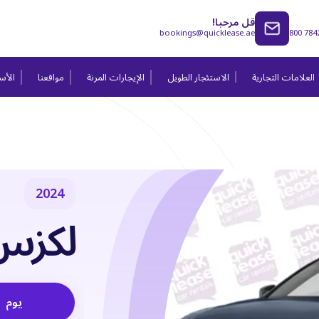
قل مرحبا!
bookings@quicklease.ae
800 784
العلامات التجارية
الاستئجار الطويل
الإيجارات المرنة
مواقعنا
الأسئ
2024
لكزس 50 2024
يوم