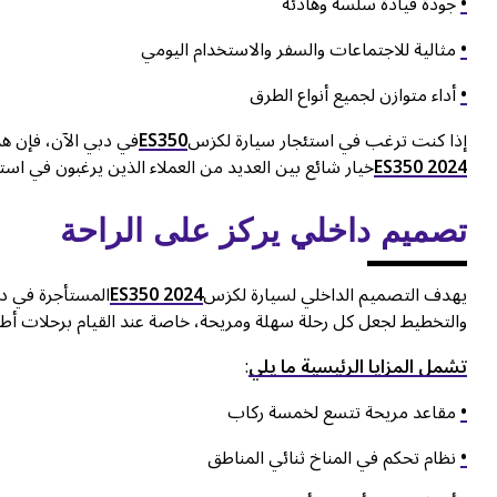
•
جودة قيادة سلسة وهادئة
•
مثالية للاجتماعات والسفر والاستخدام اليومي
•
أداء متوازن لجميع أنواع الطرق
إذا كنت ترغب في استئجار سيارة لكزس
ES350
في دبي الآن، فإن هذ
ES350 2024
خيار شائع بين العديد من العملاء الذين يرغبون في استئ
تصميم داخلي يركز على الراحة
يهدف التصميم الداخلي لسيارة لكزس
ES350 2024
المستأجرة في دب
والتخطيط لجعل كل رحلة سهلة ومريحة، خاصة عند القيام برحلات أط
تشمل المزايا الرئيسية ما يلي
:
•
مقاعد مريحة تتسع لخمسة ركاب
•
نظام تحكم في المناخ ثنائي المناطق