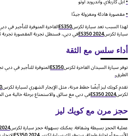
•
أبل كاربلاي وأندرويد أوتو
•
مقصورة هادئة ومعزولة جيدًا
لهذا السبب تعد سيارة لكزس
ES350
الفاخرة المتوفرة للتأجير في دب
سيارة لكزس
ES350 2024
في دبي، فستظل تجربة المقصورة تجربة لا
أداء سلس مع الثقة
توفر سيارة السيدان الفاخرة لكزس
ES350
المتوفرة للتأجير في دبي تج
الطرق
.
تقدم كويك ليز أيضًا خطط مرنة، مثل الإيجار الشهري لسيارة لكزس
0
لكزس
ES350 2024
في دبي مع سائق والاستمتاع برحلة خالية من ال
حجز مرن مع كويك ليز
عملية الحجز بسيطة وشفافة. يمكنك بسهولة حجز سيارة لكزس
2024
الأسبوع أو إجازة طويلة، ستوفر لك سيارة لكزس
ES350 2024
للإيجار 