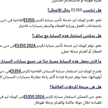
لفترة طويلة أو للاستخدام المتكرر
.
هل تناسب
ES350
رجال الأعمال؟
نعم، تقدم كويك ليز خدمة تأجير سيارة لكزس
ES350
الفاخرة في دبي، 
باجتماعات العمل وزيارة العملاء والسفر بسيارات فاخرة
.
هل يمكنني استئجار هذه السيارة مع سائق؟
نعم، توفر كويك ليز خدمة تأجير سيارة لكزس
ES350 2024
في دبي مع 
المطار أو القيام برحلة عمل
.
ما الذي يجعل هذه السيارة مميزة جدًا عن جميع سيارات السيدان
تقترح كويك ليز استئجار سيارة السيدان الفاخرة لكزس
ES350
في دبي،
أولوياتها، مما يوفر تجربة قيادة أكثر راحة مقارنة بسيارات السيدان ا
هل هي مريحة للرحلات العائلية؟
نعم، من الممكن استئجار سيارة لكزس
ES350 2024
من كويك ليز في 
للقيادة خلال جولة عائلية والقيام برحلة طويلة
.