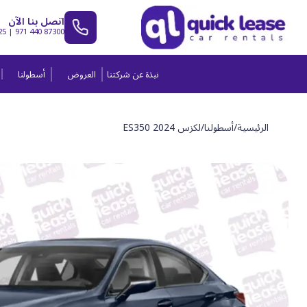
اتصل بنا الآن
25
|
971 440 87300
نبذة عن شركتنا
العروض
أسطولنا
الرئيسية
/
أسطولنا
/
لكزس ES350 2024