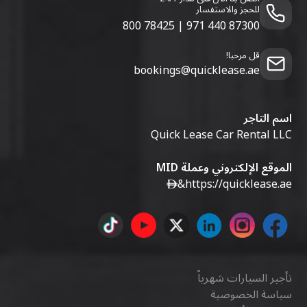
للحجز والاستفسار
800 78425
|
971 440 87300
قل مرحبا!
bookings@quicklease.ae
اسم التاجر
Quick Lease Car Rental LLC
الموقع الإلكتروني وعملة MID
&
https://quicklease.ae
تأجير السيارات شهرياً
سياسة الخصوصية