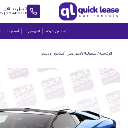
اتصل بنا الآن
25
|
971 440 87300
نبذة عن شركتنا
العروض
أسطولنا
الرئيسية
/
أسطولنا
/
لامبورغيني أفنتادور رودستر