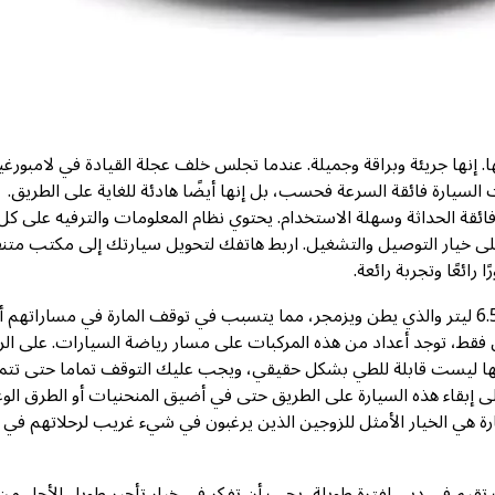
ها. إنها جريئة وبراقة وجميلة. عندما تجلس خلف عجلة القيادة في لامبورغ
لسيارة فائقة السرعة فحسب، بل إنها أيضًا هادئة للغاية على الطريق.
فائقة الحداثة وسهلة الاستخدام. يحتوي نظام المعلومات والترفيه على كل
ي ذلك اتصال Bluetooth ومنافذ USB للحصول على خيار التوصيل والتشغيل. اربط هاتفك لتحويل سيارتك إلى مكتب م
 رائعًا وتجربة رائعة.
سوف يسمع الناس أنك تزأر على الطريق بفضل المحرك V12 سعة 6.5 ليتر والذي يطن ويزمجر، مما يتسبب في توقف المارة في مساراتهم 
 هذه السيارة سريعة! من 0 إلى 60 ميل في الساعة في 3 ثوانٍ فقط، توجد أعداد من هذه المركبات على مسار رياضة السيارات. على 
ا أنها ليست قابلة للطي بشكل حقيقي، ويجب عليك التوقف تماما حتى تت
لى إبقاء هذه السيارة على الطريق حتى في أضيق المنحنيات أو الطرق الوع
رة هي الخيار الأمثل للزوجين الذين يرغبون في شيء غريب لرحلاتهم في
ت تقيم في دبي لفترة طويلة، يجب أن تفكر في خيار تأجير طويل الأجل من