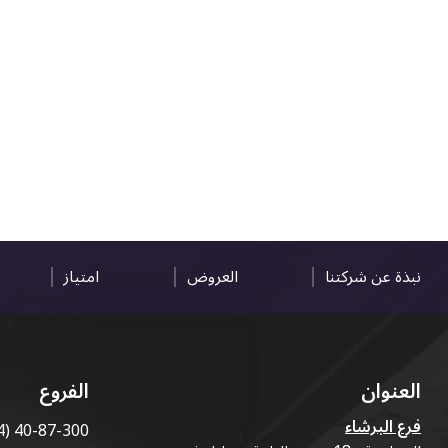
نبذة عن شركتنا
العروض
امتياز
العنوان
الفروع
فرع البرشاء
4) 40-87-300