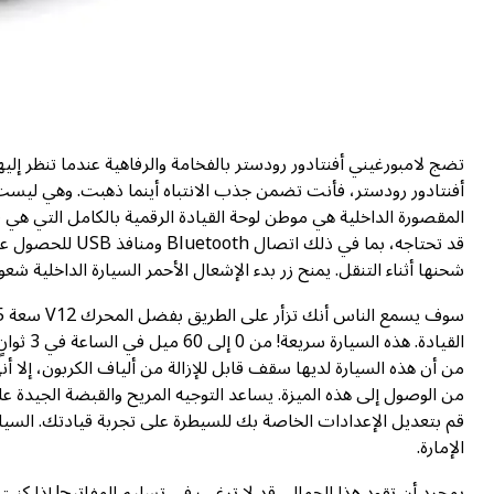
تضج لامبورغيني أفنتادور رودستر بالفخامة والرفاهية عندما تنظر إلي
أفنتادور رودستر، فأنت تضمن جذب الانتباه أينما ذهبت. وهي ليست ا
المقصورة الداخلية هي موطن لوحة القيادة الرقمية بالكامل التي هي 
قد تحتاجه، بما ف
شحنها أثناء التنقل. يمنح زر بدء الإشعال الأحمر السيارة الداخلية شعورًا
القيادة.
من أن هذه السيارة لديها سقف قابل للإزالة من ألياف الكربون، إل
من الوصول إلى هذه الميزة. يساعد التوجيه المريح والقبضة الجيدة ع
قم بتعديل الإعدادات الخاصة بك للسيطرة على تجربة قيادتك. السيا
الإمارة.
بمجرد أن تقود هذا الجمال، قد لا ترغب في تسليم المفاتيح! إذا كن