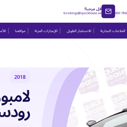
قل مرحبا!
bookings@quicklease.ae
800 784
العلامات التجارية
الاستئجار الطويل
الإيجارات المرنة
مواقعنا
الأسئ
2018
لامبور
رودس