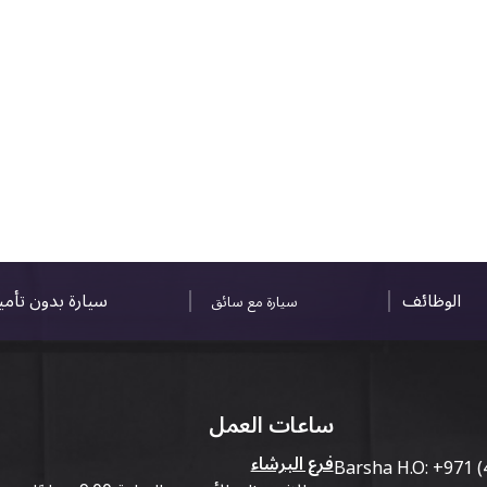
الوظائف
سيارة بدون تأم
سيارة مع سائق
ساعات العمل
فرع البرشاء
Barsha H.O:
+971 (