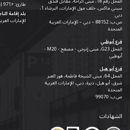
المحل رقم 18، مبنى الراحة، مقابل فندق
طارئ:
+971 (56) 50-76-010
سيتي ماكس، خلف مول الإمارات، البرشاء 1،
بلد إقامة التاج
دبي
الإمارات العرب
ص.ب: 88152 – دبي – الإمارات العربية
المتحدة
فرع أبوظبي
المحل G23، مبنى إنرجي - مصفح - M20 -
أبوظبي
فرع أبو هيل
المحل 64، مبنى الشيخة فاطمة، هور العنز
شرق، أبو هيل، ديرة، دبي، الإمارات العربية
المتحدة
ص.ب: 99070
الشهادات