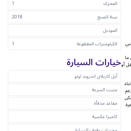
المحرك
1
سنة الصنع
2018
الموديل
يني
الكيلومترات المقطوعة
1
 ما
خيارات السيارة
تنقل أو
أبل كاربلاي اندرويد اوتو
أثناء
مثبت السرعة
الرغم
مكن
مقاعد مدفأة
رة.
كاميرا عكسية
مجسات وقوف السيارة