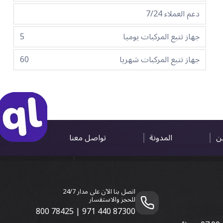
دعم العملاء 7/24
جهاز تتبع المركبات يوميا
5
جهاز تتبع المركبات شهريا
60
ين
المدونة
تواصل معنا
اتصل بنا الآن على مدار 24/7
للحجز والاستفسار
800 78425
|
971 440 87300