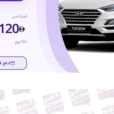
ابتداءً من
120
160
يوم
ادفع لا