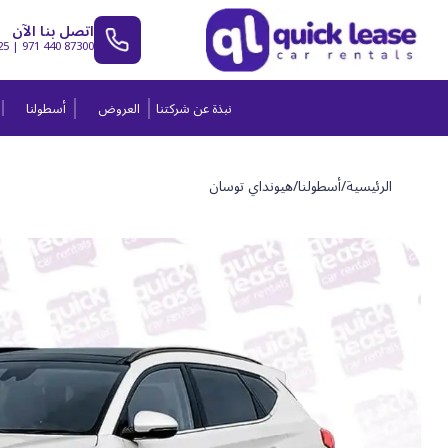
اتصل بنا الآن
25
|
971 440 87300
نبذة عن شركتنا
العروض
أسطولنا
الرئيسية
/
أسطولنا
/
هيونداي توسان