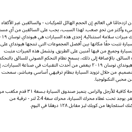
 ازدحامًا في العالم. إن الحجم الهائل للمركبات - والسائقين غير الأكفاء 
الشيء وأكثر من تحدٍ صعب. لهذا السبب، يجب على السائقين من أي مس
 توسان سيارة مثيرة للإعجاب، ولكن نسخة ٢٠١٩ من السيارة تثبت حقًا مكانها بين أفضل المجموعات التي تنتجها هيونداي على
سيارة وجميع من فيها آمنين على الطريق. وتشمل هذه الميزات مثبت
اه السائق. بالإضافة إلى ذلك، يسمح نظام التحكم الصوتي للسائق بالتحك
راديو السيارة والتنقل دون رفع يديه عن عجلة القيادة. في حين تتميز هيونداي توسان ٢٠١٩ ببعض من أحدث التقنيات في صناعة السيا
لتصميم. من خلال تزويد السيارة بنظام ترفيهي أساسي ومباشر، سمحت
ن محبي التكنولوجيا.
تتسع هيونداي توسان ٢٠١٩ لجلوس خمسة أشخاص، مع توفير مساحة كافية للأرجل والراس. يتميز صندوق السيارة بـسعة ٣١ قدم
مساحة التخزين، مما يوفر مساحة أكبر لأكياس التسوق وحقائب السفر. يوجد تحت غطاء محرك السيارة، محرك سعة 2.4 لتر - ترقية من
ا من كويك ليز مقابل ١٢٨ درهمًا في اليوم.