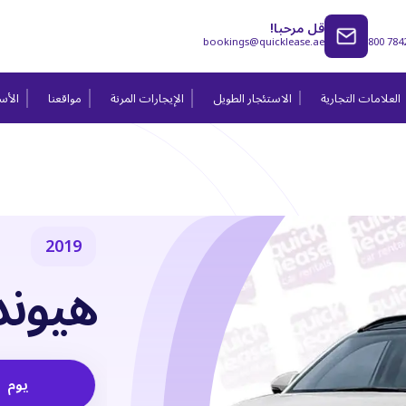
قل مرحبا!
bookings@quicklease.ae
800 784
العلامات التجارية
الاستئجار الطويل
الإيجارات المرنة
مواقعنا
الأسئ
2019
هيوند
يوم