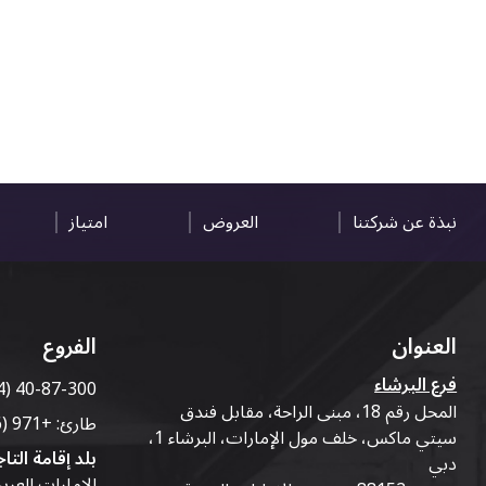
نبذة عن شركتنا
العروض
امتياز
العنوان
الفروع
فرع البرشاء
4) 40-87-300
المحل رقم 18، مبنى الراحة، مقابل فندق
طارئ:
+971 (56) 50-76-010
سيتي ماكس، خلف مول الإمارات، البرشاء 1،
بلد إقامة التاج
دبي
الإمارات العرب