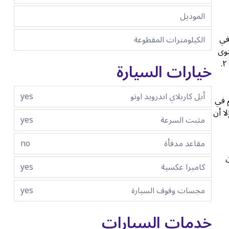
الموديل
في
الكيلومترات المقطوعة
توى
من التخطيط لاستئجار سيارة في دولة الإمارات الذهاب لنموذج يمتلك ميزات سلامة استثنائية. إحدى هذه السيارات هي هيونداي توسان ٢٠١٩.
خيارات السيارة
أبل كاربلاي اندرويد اوتو
yes
م في
رات، إلا أن
مثبت السرعة
yes
مقاعد مدفأة
no
 مكعب من
كاميرا عكسية
yes
مجسات وقوف السيارة
yes
خدمات السيارات