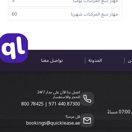
جهاز تتبع المركبات يوميا
5
جهاز تتبع المركبات شهريا
60
ين
المدونة
تواصل معنا
اتصل بنا الآن على مدار 24/7
للحجز والاستفسار
800 78425
|
971 440 87300
قل مرحبا!
bookings@quicklease.ae