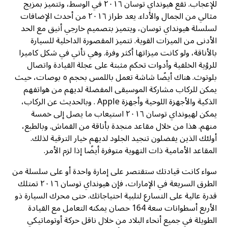
للإعجاب. تقع هيونداي توسان ٢٠١٦ في الوسط، وتتميز بمزيج
مثالي من الجمال والأداء. يعد طراز ٢٠١٦ من أحدث الإضافات
لسلسلة هيونداي توسان، ويتميز بتصميم خارجي أنيق مع الحد
الأدنى من الميزات القوية. تتميز المقصورة الداخلية للسيارة
بالأناقة، ولو كانت ميزاتها أكثر وفرة. وهي تأتي في شكل كاميرا
للرؤية الخلفية وأدوات تحكم مثبتة على عجلة القيادة واتصال
بلوتوث. هناك أيضًا شاشة تعمل باللمس بحجم ٥ بوصات، حيث
يمكن للركاب مشاركة الموسيقى المفضلة لديهم من هواتفهم
الذكية والأجهزة اللوحية وأجهزة Apple . وبالحديث عن الركاب،
يمكن لهيونداي توسان ٢٠١٦ استيعاب ما يصل إلى خمسة
منهم. هذا من خلال مقاعد منجدة بأناقة من القماش. وبالطبع،
أولئك الذين يفضلون تنجيد الجلود لديهم خيار الترقية لذلك.
المقاعد الأمامية ذات التهوية متوفرة أيضًا إذا لزم الأمر.
سواء كانت قيادتك ستقتصر على إمارة واحدة أو على سلسلة من
الطرق السريعة في الإمارات، فإن هيونداي توسان ٢٠١٦ تمتلك
قدرة عالية على التسارع لتلبية احتياجاتك. حتى محرك السيارة ذو
الأربع أسطوانات سعة 164 حصان يمكنه التعامل مع القيادة
الطويلة في جميع أنحاء البلاد من خلال ناقل حركة أوتوماتيكي