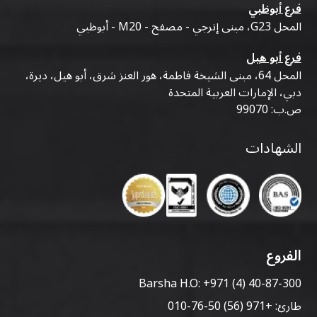
فرع أبوظبي
المحل G23، مبنى إنرجي - مصفح - M20 - أبوظبي
فرع أبو هيل
المحل 64، مبنى الشيخة فاطمة، هور العنز شرق، أبو هيل، ديرة،
دبي، الإمارات العربية المتحدة
ص.ب: 99070
الشهادات
الفروع
Barsha H.O:
+971 (4) 40-87-300
طارئ:
+971 (56) 50-76-010