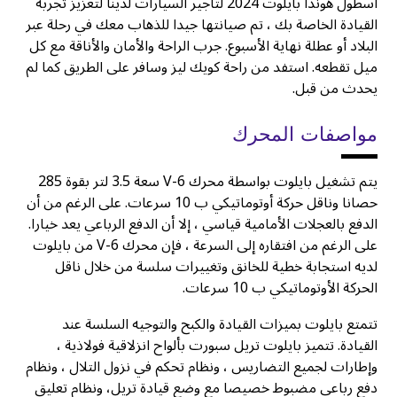
أسطول هوندا بايلوت 2024 لتأجير السيارات لدينا لتعزيز تجربة
القيادة الخاصة بك ، تم صيانتها جيدا للذهاب معك في رحلة عبر
البلاد أو عطلة نهاية الأسبوع. جرب الراحة والأمان والأناقة مع كل
ميل تقطعه. استفد من راحة كويك ليز وسافر على الطريق كما لم
يحدث من قبل.
مواصفات المحرك
يتم تشغيل بايلوت بواسطة محرك V-6 سعة 3.5 لتر بقوة 285
حصانا وناقل حركة أوتوماتيكي ب 10 سرعات. على الرغم من أن
الدفع بالعجلات الأمامية قياسي ، إلا أن الدفع الرباعي يعد خيارا.
على الرغم من افتقاره إلى السرعة ، فإن محرك V-6 من بايلوت
لديه استجابة خطية للخانق وتغييرات سلسة من خلال ناقل
الحركة الأوتوماتيكي ب 10 سرعات.
تتمتع بايلوت بميزات القيادة والكبح والتوجيه السلسة عند
القيادة. تتميز بايلوت تريل سبورت بألواح انزلاقية فولاذية ،
وإطارات لجميع التضاريس ، ونظام تحكم في نزول التلال ، ونظام
دفع رباعي مضبوط خصيصا مع وضع قيادة تريل، ونظام تعليق