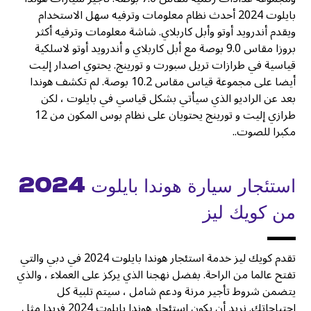
بايلوت 2024 أحدث نظام معلومات وترفيه سهل الاستخدام
ويقدم أندرويد أوتو وأبل كاربلاي. شاشة معلومات وترفيه أكثر
بروزا مقاس 9.0 بوصة مع أبل كاربلاي و أندرويد أوتو لاسلكية
قياسية في طرازات تريل سبورت و تورينج. يحتوي اصدار إليت
أيضا على مجموعة قياس مقاس 10.2 بوصة. لم تكشف هوندا
بعد عن الراديو الذي سيأتي بشكل قياسي في بايلوت ، لكن
طرازي إليت و تورينج يحتويان على نظام بوس المكون من 12
مكبرا للصوت..
استئجار سيارة هوندا بايلوت 2024
من كويك ليز
تقدم كويك ليز خدمة استئجار هوندا بايلوت 2024 في دبي والتي
تفتح عالما من الراحة. بفضل نهجنا الذي يركز على العملاء ، والذي
يتضمن شروط تأجير مرنة ودعم شامل ، سيتم تلبية كل
احتياجاتك. نريد أن يكون استئجار هوندا بايلوت 2024 فريدا مثل