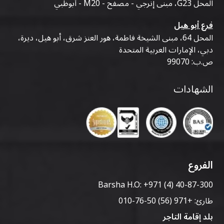
المحل G23، مبنى إنرجي - مصفح - M20 - أبوظبي
فرع أبو هيل
المحل 64، مبنى الشيخة فاطمة، هور العنز شرق، أبو هيل، ديرة،
دبي، الإمارات العربية المتحدة
ص.ب: 99070
الشهادات
الفروع
Barsha H.O:
+971 (4) 40-87-300
طارئ:
+971 (56) 50-76-010
بلد إقامة التاجر