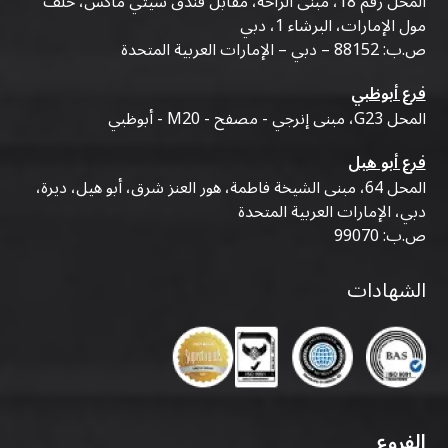
المحل رقم 18، مبنى الراحة، مقابل فندق سيتي ماكس، خلف
مول الإمارات، البرشاء 1، دبي
ص.ب: 88152 – دبي – الإمارات العربية المتحدة
فرع أبوظبي
المحل G23، مبنى إنرجي - مصفح - M20 - أبوظبي
فرع أبو هيل
المحل 64، مبنى الشيخة فاطمة، هور العنز شرق، أبو هيل، ديرة،
دبي، الإمارات العربية المتحدة
ص.ب: 99070
الشهادات
الفروع