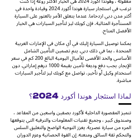
معقولة ، وهوندا أكورد 2024 هي الخيار الأكثر روعة إذا كنت
ترغب في استئجار سيارة هوندا أكورد 2024 وقيادة واحدة في
أكثر مدن دبي ازدحاما. عندما يتعلق الأمر بالعثور على السيارة
المستأجرة المثالية، فإن كويك ليز لتأجير السيارات هي الخيار
الأفضل المتاح.
يمكننا توصيل السيارة إليك في أي مكان في الإمارات العربية
المتحدة ، بما في ذلك دبي. يتم تضمين التأمين الشامل
الأساسي والحد الأقصى للأميال اليومية البالغ 200 كم في سعر
الإيجار. يجب دفع وديعة تأمين بقيمة 1000 درهم إماراتي. دون
استخدام وكيل أو تأخير، تواصل مع كويك ليز لتأجير السيارات
مباشرة.
لماذا استئجار هوندا أكورد 2024؟
تتميز المقصورة الداخلية لأكورد بصفين واسعين من المقاعد ،
وصندوق كبير ، وجميع تقنيات المعلومات والترفيه التي يتوقعها
المرء من سيارة عصرية. يعزز التوجيه الواضح والتعليق السلس
والتحكم ثقة السائق ومتعته. إن القوة الحصانية وعزم الدوران