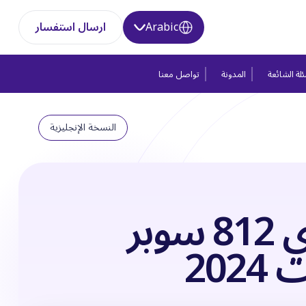
Arabic
ارسال استفسار
لة الشائعة
المدونة
تواصل معنا
النسخة الإنجليزية
فيراري 812 سوبر
202