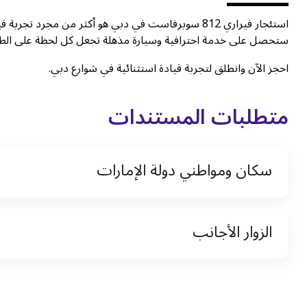
استئجار فيراري 812 سوبرفاست في دبي هو أكثر من مجرد 
ستحصل على خدمة احترافية وسيارة مذهلة تجعل كل لحظة على الطري
احجز الآن وانطلق لتجربة قيادة استثنائية في شوارع دبي.
متطلبات المستندات
سكان ومواطني دولة الإمارات
نسخة من رخصة القيادة والهوية الإماراتية
الزوار الأجانب
نسخة من تأشيرة الاقامة
نسخة من جواز السفر (فقط للمقيمين)
جواز السفر الأصلي أو نسخة منه
التأشيرة الأصلية أو نسخة منها