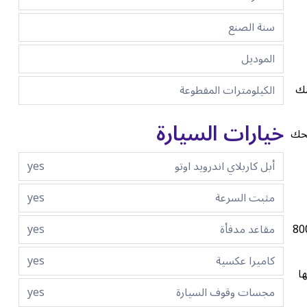
سنة الصنع
الموديل
مكنك
الكيلومترات المقطوعة
خيارات السيارة
راري 812 سوبرفاست تمنحك
أبل كاربلاي اندرويد اوتو
yes
مثبت السرعة
yes
مقاعد مدفأة
yes
لتقديم أداء استثنائي بكل معنى الكلمة. فهي مزودة بمحرك V12 بسعة 6.5 لتر يولد قوة هائلة تصل إلى 800
كاميرا عكسية
yes
ا
مجسات وقوف السيارة
yes