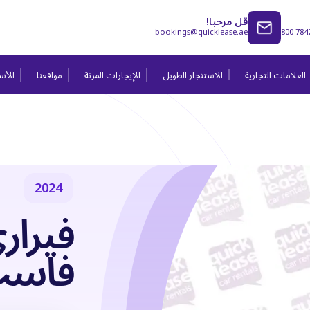
قل مرحبا!
bookings@quicklease.ae
800 784
العلامات التجارية
الاستئجار الطويل
الإيجارات المرنة
مواقعنا
الأسئ
2024
فاست 4