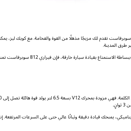
ا كنت تبحث عن تجربة قيادة استثنائية في دبي، فإن فيراري 812 سوبرفاست تقدم لك مزيجًا مذهلًا من القوة والفخامة. مع كويك ليز، ي
ر طرق المدينة.
سواء كنت ترغب في حضور مناسبة خاصة، أو التقاط صور مميزة، أو ببساطة الاستمتاع بقيادة سيارة خارقة، فإن في
تم تصميم فيراري 812 سوبرفاست 
يناميكي، يمنحك قيادة دقيقة وثباتًا عالي حتى على السرعات المرتفعة. إنه