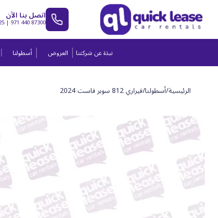
اتصل بنا الآن
25
|
971 440 87300
نبذة عن شركتنا
العروض
أسطولنا
الرئيسية
/
أسطولنا
/
فيراري 812 سوبر فاست 2024