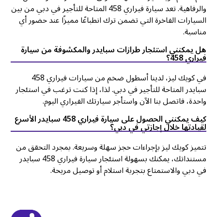
والرفاهية. تعد سيارة فيراري 458 المتاحة للتأجير في دبي من بين
السيارات الفاخرة التي تضمن ترك انطباعًا مميزًا عند حضور أي
مناسبة.
هل يمكنني استئجار طرازات سبايدر والمكشوفة من سيارة
فيراري 458؟
في كويك ليز، لدينا أسطول ضخم من سيارات فيراري 458
سبايدر المتاحة للتأجير في دبي. لذا، إذا كنت ترغب في استئجار
واحدة، فاتصل بنا الآن واستأجر سيارتك الفيراري اليوم.
كيف يمكنني الحصول على سيارة فيراري 458 سبايدر الأسرع
لقيادتها خلال إجازتي في دبي؟
تتميز كويك ليز بإجراءات حجز سهلة وسريعة. بمجرد التحقق من
مستنداتك، يمكنك بسهولة استئجار سيارة فيراري 458 سبايدر
في دبي والاستمتاع بتجربة استلام أو توصيل مريحة.