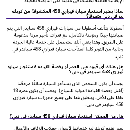
الإيطالية الفائقة بنفسك في مدينة دبي النابضة بالحياة.
لماذا يعتبر استئجار سيارة فيراري 458 المكشوفة من كويك
ليز في دبي متفوقًا؟
أسطولنا يتألف أسطولنا من سيارات فيراري 458 سبايدر التي يتم
صيانتها جيدًا ومؤمنة بالكامل، مع فترات تأجير مرنة مدعومة
على الطريق. وهذا يعني أنك ستحصل على خدمة عالية الجودة
وخالية من التوتر كلما استأجرت سيارة فيراري 458 سبايدر في
دبي.
هل هناك أي قيود على العمر أو رخصة القيادة لاستئجار سيارة
فيراري 458 سبايدر في دبي؟
يجب أن يكون الشخص الذي يستأجر السيارة سائقًا مرخصًا
(يُقبل رخصة القيادة الدولية للسياح)، ويجب أن يكون عمره 18
عامًا على الأقل. وينطبق هذا على جميع حجوزات سيارة فيراري
458 سبايدر في دبي.
هل من الممكن استئجار سيارة فيراري 458 سبايدر في دبي؟
نعم، تقدم كويك ليز خدماتها لأسواق حفلات الزفاف والأعمال