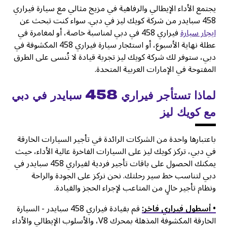
يجتمع الأداء الإيطالي والرفاهية في مزيج مثالي مع سيارة فيراري
458 سبايدر من شركة كويك ليز في دبي. سواء كنت تبحث عن
ايجار سيارة
فيراري 458 في دبي لمناسبة خاصة، أو لمغامرة في
عطلة نهاية الأسبوع، أو استئجار سيارة فيراري 458 المكشوفة في
دبي، ستوفر لك شركة كويك ليز تجربة قيادة لا تُنسى على الطرق
المفتوحة في الإمارات العربية المتحدة.
لماذا تستأجر فيراري 458 سبايدر في دبي
مع كويك ليز
باعتبارها واحدة من الشركات الرائدة في تأجير السيارات الخارقة
في دبي، تركز كويك ليز على السيارات الفاخرة عالية الأداء، حيث
يمكنك الحصول على باقات تأجير فردية لفيراري 458 سبايدر في
دبي لتناسب خط سير رحلتك. نحن نركز على الجودة والراحة
ونظام تأجير خالٍ من المتاعب لإجراء الحجز والقيادة.
• أسطول فيراري فاخر:
قم بقيادة فيراري 458 سبايدر - السيارة
الخارقة المكشوفة المذهلة بمحرك V8، والأسلوب الإيطالي والأداء