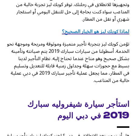
وتجهيزها للانطلاق في رحلتك. توفر كويك ليز تجربة خالية من
المتاعب سواء كنت بحاجة إلى حل للتنقل اليومي أو استئجار
شهري أو نقل من المطار.
لماذا كويك ليز هو الخيار الصحيح؟
تؤمن كويك ليز بتجربة تأجير متميزة وموثوقة ومريحة وموجهة نحو
الخدمة. أسطولنا من سيارات سبارك 2019 يتم صيانته وتأمينه
بشكل صحيح وهو متاح عندما تحتاج إليه. نظام التأجير لدينا
بسيط مع حجوزات سهلة وجداول زمنية قابلة للتعديل وتسليم
في المطار، مما يجعل عملية تأجير سبارك 2019 في دبي عملية
خالية من المتاعب.
استأجر سيارة شيفروليه سبارك
2019 في دبي اليوم
هل أنت مستعد للانطلاق في دبي؟ اختر كويك ليز واستأجر سيارة