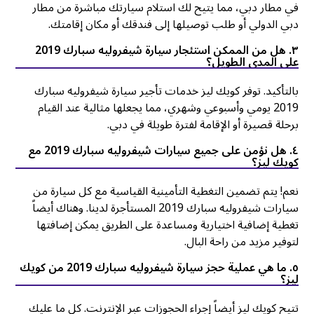
في مطار دبي، مما يتيح لك استلام سيارتك مباشرة من مطار
دبي الدولي أو طلب توصيلها إلى فندقك أو مكان إقامتك.
۳. هل من الممكن استئجار سيارة شيفروليه سبارك 2019
على المدى الطويل؟
بالتأكيد. توفر كويك ليز خدمات تأجير سيارة شيفروليه سبارك
2019 يومي وأسبوعي وشهري، مما يجعلها مثالية عند القيام
برحلة قصيرة أو الإقامة لفترة طويلة في دبي.
٤. هل نؤمن على جميع سيارات شيفروليه سبارك 2019 مع
كويك ليز؟
نعم! يتم تضمين التغطية التأمينية القياسية مع كل سيارة من
سيارات شيفروليه سبارك 2019 المستأجرة لدينا. وهناك أيضاً
تغطية إضافية اختيارية ومساعدة على الطريق يمكن إضافتها
لتوفير مزيد من راحة البال.
٥. ما هي عملية حجز سيارة شيفروليه سبارك 2019 من كويك
ليز؟
تتيح كويك ليز أيضاً إجراء الحجوزات عبر الإنترنت. كل ما عليك