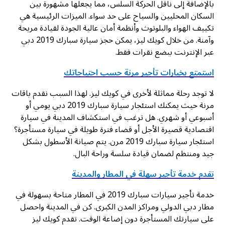
بالإضافة إلى ناقل الحركة السلس، مما يجعلها مشهورة بين
السكان المحليين والسياح على حد سواء. الميزات الرئيسية هي
تكييف الهواء والبلوتوث وأنظمة أمان عالية الجودة لقيادة مريحة
وآمنة. من خلال كويك ليز، يمكن حجز سيارة سبارك 2019 دبي
عبر الإنترنت ببضع نقرات فقط.
استمتع بخيارات تأجير مرنة حسب احتياجاتك
لا توجد رحلة مماثلة لأخرى في كويك ليز. لهذا السبب نقدم باقات
مرنة حيث يمكنك استئجار سيارة سبارك 2019 دبي يومي أو
أسبوعي أو شهري. هل ترغب في استكشاف المدينة في سيارة
اقتصادية قصيرة الأجل أو قضاء فترة طويلة في سيارة مستأجرة؟
استئجار سيارة سبارك 2019 مرن. يتم صيانة الأسطول بشكل
جيد ومنتظم لضمان قيادة سلسة وراحة البال.
نقدم خدمة تأجير سهلة في المطار والمدينة
خدمة تأجير سيارات سبارك 2019 في المطار متاحة بسهولة في
مطار دبي الدولي ومراكز المدن الكبرى. كن في المدينة واحصل
على سيارتك المستأجرة دون إضاعة الوقت. تقدم كويك ليز