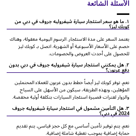
الأسئلة الشائعة
١. ما هو سعر استئجار سيارة شيفروليه جروف في دبي من
كويك ليز؟
يعتمد السعر على مدة الاستئجار. الرسوم اليومية معقولة، وهناك
خصم على الأسعار الأسبوعية أو الشهرية. اتصل بـ كويك ليز
للحصول على أحدث العروض والخصومات.
۲. هل يمكنني استئجار سيارة شيفروليه جروف في دبي بدون
دفع عربون؟
نعم. توفر كويك ليز أيضاً خطط بدون عربون للعملاء المحتملين
المؤهلين، وبهذه الطريقة، سيكون من الأسهل على السياح
والزوار لفترات قصيرة استئجار السيارات بتكلفة أولية مخفضة.
۳. هل التأمين مشمول في استئجار سيارة شيفروليه جروف
2024 في دبي؟
نعم. يتم توفير تأمين أساسي مع كل حجز قياسي. يتم تقديم
حماية إضافية بموجب تغطية شاملة إضافية.