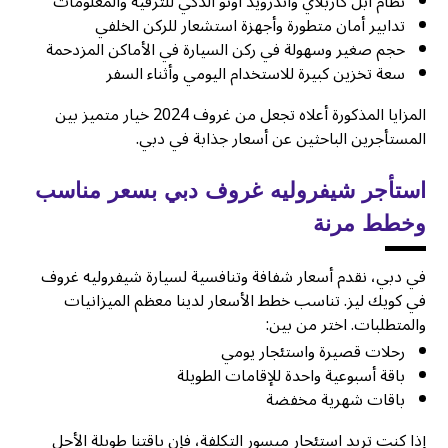
نظام أبل كاربلاي وأندرويد أوتو الذكي للترفيه والمعلومات
تدابير أمان متطورة وأجهزة استشعار للركن الخلفي
حجم صغير وسهولة في ركن السيارة في الأماكن المزدحمة
سعة تخزين كبيرة للاستخدام اليومي وأثناء السفر
المزايا المذكورة أعلاه تجعل من غروف 2024 خيار متميز بين
المستأجرين الباحثين عن أسعار جذابة في دبي.
استأجر شيفروليه غروف دبي بسعر مناسب
وخطط مرنة
في دبي، نقدم أسعار شفافة وتنافسية لسيارة شيفروليه غروف
في كويك ليز. تناسب خطط الأسعار لدينا معظم الميزانيات
والمتطلبات. اختر من بين:
رحلات قصيرة واستئجار يومي
باقة أسبوعية واحدة للإقامات الطويلة
باقات شهرية مخفضة
إذا كنت تريد استئجار ميسور التكلفة، فإن باقتنا طويلة الأجل