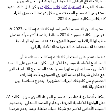
سيارات الدفع الرباعي الفاخرة. في كويك ليز، نحن فخورون
بمنحك الفرصة
لاستئجار كاديلاك إسكاليد،
ولكن قبل ذلك، دعونا
نستعرض التصميم المحدث من خلال عرضنا الحصري لطراز
كاديلاك إسكاليد سبورت 2024.
مستوحاة من التصميم الآسر لسيارة كاديلاك إسكاليد-V 2023،
تعرض إسكاليد سبورت 2024 جمالية رياضية أكثر جرأة. بفضل
خطوطها الراقية وحضورها القوي، تعد هذه السيارة الرياضية
متعددة الاستخدامات الفاخرة مثالا للأداء والرقي.
عندما تتقدم على استئجار كاديلاك إسكاليد ، ستلاحظ أن
المصابيح الأمامية موضوعة الآن في مكان منخفض على المصد
الأمامي ، مما يخلق مظهرا مميزا. هذه المصابيح الأمامية، التي
تقع داخل شريط الإضاءة النهاري العمودي، تأخذ إشارات
التصميم من كاديلاك ليريك المشهورة، وتمزج بسلاسة بين
الابتكار والأناقة.
يمكنك أيضا رؤية عناصر التصميم الجريئة الأخرى من إسكاليد-V،
مثل الواجهة الأمامية الجريئة، وتقليم المصد السفلي، وتصميم
الشبك الأمامي الآسر مع شبكة شبك مذهلة. بينما يقدم عرضنا