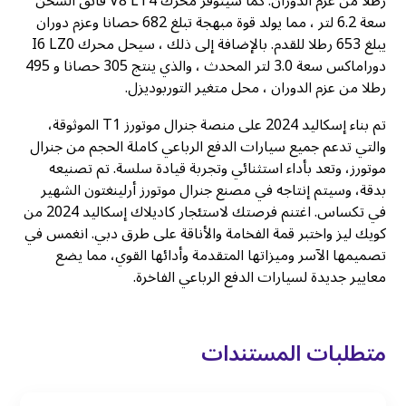
رطلا من عزم الدوران. كما سيتوفر محرك V8 LT4 فائق الشحن
سعة 6.2 لتر ، مما يولد قوة مبهجة تبلغ 682 حصانا وعزم دوران
يبلغ 653 رطلا للقدم. بالإضافة إلى ذلك ، سيحل محرك I6 LZ0
دوراماكس سعة 3.0 لتر المحدث ، والذي ينتج 305 حصانا و 495
رطلا من عزم الدوران ، محل متغير التوربوديزل.
تم بناء إسكاليد 2024 على منصة جنرال موتورز T1 الموثوقة،
والتي تدعم جميع سيارات الدفع الرباعي كاملة الحجم من جنرال
موتورز، وتعد بأداء استثنائي وتجربة قيادة سلسة. تم تصنيعه
بدقة، وسيتم إنتاجه في مصنع جنرال موتورز أرلينغتون الشهير
في تكساس. اغتنم فرصتك لاستئجار كاديلاك إسكاليد 2024 من
كويك ليز واختبر قمة الفخامة والأناقة على طرق دبي. انغمس في
تصميمها الآسر وميزاتها المتقدمة وأدائها القوي، مما يضع
معايير جديدة لسيارات الدفع الرباعي الفاخرة.
متطلبات المستندات