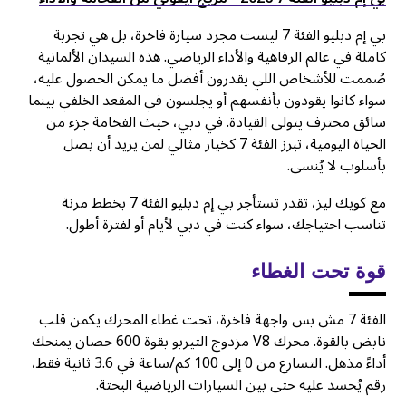
بي إم دبليو الفئة 7 ليست مجرد سيارة فاخرة، بل هي تجربة
كاملة في عالم الرفاهية والأداء الرياضي. هذه السيدان الألمانية
صُممت للأشخاص اللي يقدرون أفضل ما يمكن الحصول عليه،
سواء كانوا يقودون بأنفسهم أو يجلسون في المقعد الخلفي بينما
سائق محترف يتولى القيادة. في دبي، حيث الفخامة جزء من
الحياة اليومية، تبرز الفئة 7 كخيار مثالي لمن يريد أن يصل
بأسلوب لا يُنسى.
مع كويك ليز، تقدر تستأجر بي إم دبليو الفئة 7 بخطط مرنة
تناسب احتياجك، سواء كنت في دبي لأيام أو لفترة أطول.
قوة تحت الغطاء
الفئة 7 مش بس واجهة فاخرة، تحت غطاء المحرك يكمن قلب
نابض بالقوة. محرك V8 مزدوج التيربو بقوة 600 حصان يمنحك
أداءً مذهل. التسارع من 0 إلى 100 كم/ساعة في 3.6 ثانية فقط،
رقم يُحسد عليه حتى بين السيارات الرياضية البحتة.