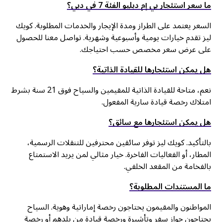
ما سعر استئجار بي إم دبليو الفئة 7 في دبي؟
السعر يعتمد على الطراز ومدة الإيجار والخدمات المطلوبة. كويك
ليز تقدم خيارات يومية وأسبوعية وشهرية. تواصل معنا للحصول
على عرض سعر مخصص حسب احتياجك.
هل يمكن استئجارها للقيادة الذاتية؟
نعم، متاحة للقيادة الذاتية للمقيمين والسياح فوق 21 سنة بشرط
امتلاك رخصة قيادة سارية المفعول.
هل يمكن استئجارها مع سائق؟
بالتأكيد. كويك ليز توفر سائقين محترفين للتنقلات الرسمية،
المطار، أو الفعاليات الفاخرة. خيار مثالي لمن يريد الاستمتاع
بالفخامة من المقعد الخلفي.
ما المستندات المطلوبة؟
المواطنون والمقيمون يحتاجون رخصة إماراتية وهوية. السياح
يحتاجون جواز سفر وتأشيرة ورخصة قيادة من بلدهم أو رخصة