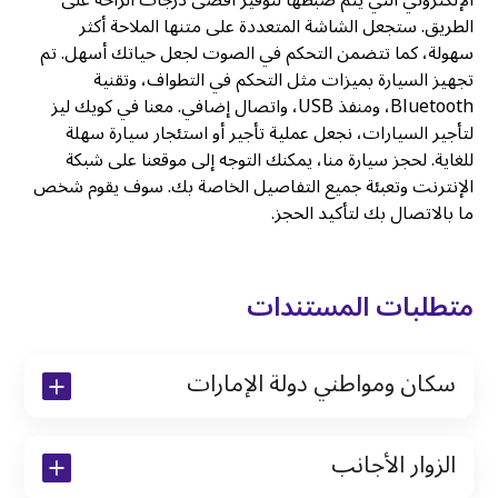
الإلكتروني التي يتم ضبطها لتوفير أقصى درجات الراحة على
الطريق. ستجعل الشاشة المتعددة على متنها الملاحة أكثر
سهولة، كما تتضمن التحكم في الصوت لجعل حياتك أسهل. تم
تجهيز السيارة بميزات مثل التحكم في التطواف، وتقنية
Bluetooth، ومنفذ USB، واتصال إضافي. معنا في كويك ليز
لتأجير السيارات، نجعل عملية تأجير أو استئجار سيارة سهلة
للغاية. لحجز سيارة منا، يمكنك التوجه إلى موقعنا على شبكة
الإنترنت وتعبئة جميع التفاصيل الخاصة بك. سوف يقوم شخص
ما بالاتصال بك لتأكيد الحجز.
متطلبات المستندات
سكان ومواطني دولة الإمارات
نسخة من رخصة القيادة والهوية الإماراتية
الزوار الأجانب
نسخة من تأشيرة الاقامة