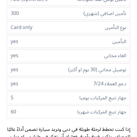
تأمين اضافي (شهري)
300
نوع التأمين
Card only
التأمين
yes
الغاء مجاني
yes
توصيل مجاني (30 يوم او أكثر)
yes
دعم العملاء 7/24
yes
جهاز تتبع المركبات يوميا
5
جهاز تتبع المركبات شهريا
60
إذا كنت تخطط لرحلة طويلة في دبي وتريد سيارة تضمن أداءً عاليًا
للمحرك، وتكون قوية وآمنة، فعليك أن تفكر في طراز بي ام دبليو