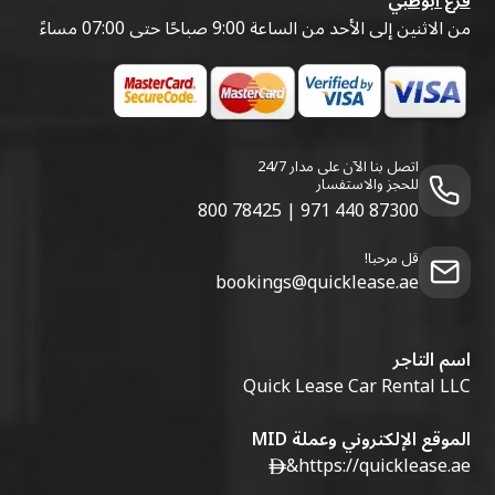
فرع أبوظبي
من الاثنين إلى الأحد من الساعة 9:00 صباحًا حتى 07:00 مساءً
اتصل بنا الآن على مدار 24/7
للحجز والاستفسار
800 78425
|
971 440 87300
قل مرحبا!
bookings@quicklease.ae
اسم التاجر
Quick Lease Car Rental LLC
الموقع الإلكتروني وعملة MID
&
https://quicklease.ae