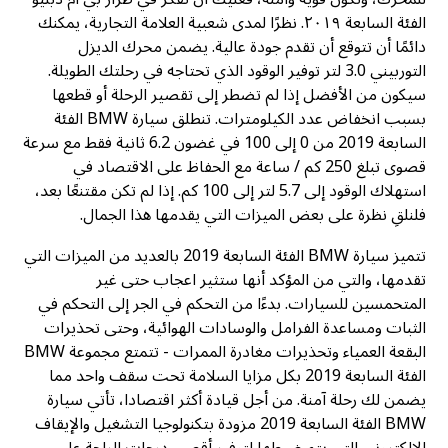
الفئة السابعة ٢٠١٩. نظرًا لمدى شعبية العلامة التجارية، يمكنك
دائمًا أن تتوقع أن تقدم جودة عالية. يضمن محرك الديزل
التوربيني 3.0 لتر توفير الوقود الذي تحتاجه في رحلتك الطويلة.
سيكون من الأفضل إذا لم تضطر إلى تقصير الرحلة أو قطعها
بسبب انخفاض عدد الكيلومترات. تنطلق سيارة BMW الفئة
السابعة 2019 من 0 إلى 100 في غضون 6.2 ثانية فقط مع سرعة
قصوى تبلغ 250 كم / ساعة مع الحفاظ على الاقتصاد في
استهلاك الوقود إلى 5.7 لتر إلى 100 كم. إذا لم تكن مقتنعًا بعد،
فلنلقِ نظرة على بعض الميزات التي يقدمها هذا الجمال.
تتميز سيارة BMW الفئة السابعة 2019 بالعديد من الميزات التي
تقدمها، والتي من المؤكد أنها ستثير اعجاب حتى غير
المتحمسين للسيارات. بدءًا من التحكم في الجر إلى التحكم في
الثبات ومساعدة الفرامل والوسادات الهوائية، وحتى تحذيرات
البقعة العمياء وتحذيرات مغادرة الممرات - تتمتع مجموعة BMW
الفئة السابعة 2019 بكل مزايا السلامة تحت سقف واحد مما
يضمن لك رحلة آمنة. من أجل قيادة أكثر اقتصادا، تأتي سيارة
BMW الفئة السابعة 2019 مزودة بتكنولوجيا التشغيل والإيقاف