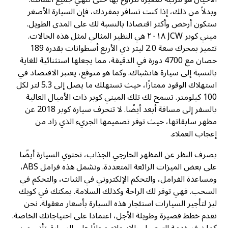
وبدلاً من ذلك، إذا كنت تسافر بمفردك، فإن السيارة الأصغر
ستكون أرخص وأكثر اقتصادا بالنسبة لك على المدى الطويل.
ميني كوبر JCW ٢٠١٨ هي النظير المثالي لمثل هذه الحالات.
تتميز بمحرك سعة 2.0 ليتر ذي الأربع أسطوانات بقدرة 189
حصان مع 4700 دورة في الدقيقة، مما يجعلها استثنائية للغاية
بالنسبة إلى سيارة هاتشباك. وكما هو متوقع، يعتبر الاقتصاد في
استهلاك الوقود ممتازًا، حيث تستهلك ما يصل إلى 5.3 لتر لكل
100 كيلومتر. تسمح لك تلك الميني كوبر ذات الأميال العالية
بالسفر إلى مسافة أبعد أيضًا. لا تنحرف سيارة كوبر 2018 عن
مظهر سابقاتها، حيث توفر تصميمها الجريء الذي زاد من
إعجاب العملاء.
بصرف النظر عن المظهر الخارجي الجذاب، تحتوي السيارة أيضًا
على بعض الميزات الرائعة المتعددة. وتشمل هذه فرامل ABS،
ومساعدة الفرامل، والتحكم الإلكتروني في الثبات، والتحكم في
السحب. فهي توفر لك الراحة وكذلك السلامة. يمكنك في كويك
ليز لتأجير السيارات استئجار هذه السيارة بأسعار معقولة. نحن
نقدم خطط قصيرة وطويلة الأجل، اعتمادا على احتياجاتك الخاصة.