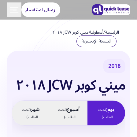
ارسال استفسار
الرئيسية
/
أسطولنا
/
ميني كوبر JCW ٢٠١٨
النسخة الإنجليزية
2018
ميني كوبر JCW ٢٠١٨
يوم
أسبوع
شهر
(
تحت
(
تحت
(
تحت
الطلب
)
الطلب
)
الطلب
)