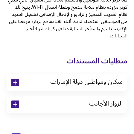
كما نوفر خدمة التوصيل والاستلام مجانًا على السيارة. تأتي ميني
كوبر مزودة بنظام ملاحة مدمج ونقطة اتصال Wi-Fi. يتيح لك
نظام الصوت المتميز والراديو والإدخال الإضافي تشغيل العديد
من الموسيقى المفضلة لديك أثناء القيادة. قم بزيارة موقعنا على
الإنترنت اليوم واستأجر السيارة منا في كويك ليز لتأجير
السيارات.
متطلبات المستندات
سكان ومواطني دولة الإمارات
نسخة من رخصة القيادة والهوية الإماراتية
الزوار الأجانب
نسخة من تأشيرة الاقامة
نسخة من جواز السفر (فقط للمقيمين)
جواز السفر الأصلي أو نسخة منه
التأشيرة الأصلية أو نسخة منها