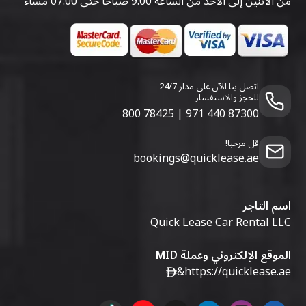
من الاثنين إلى الأحد من الساعة 9:00 صباحًا حتى 07:00 مساءً
اتصل بنا الآن على مدار 24/7
للحجز والاستفسار
800 78425
|
971 440 87300
قل مرحبا!
bookings@quicklease.ae
اسم التاجر
Quick Lease Car Rental LLC
الموقع الإلكتروني وعملة MID
&
https://quicklease.ae