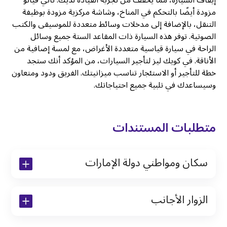
إيقاف السيارة، مما يخفف من تجربة القيادة لديك. تأتي فيانو
مزودة أيضًا بالتحكم في المناخ، وشاشة مركزية مزودة بوظيفة
التنقل، بالإضافة إلى مدخلات وسائط متعددة للموسيقى والكتب
الصوتية. توفر هذه السيارة ذات المقاعد الستة جميع وسائل
الراحة في سيارة قياسية متعددة الأغراض، مع لمسة إضافية من
الأناقة. في كويك ليز لتأجير السيارات، من المؤكد أنك ستجد
خطة للتأجير أو الاستئجار تناسب ميزانيتك. الفريق ودود ومتعاون
وسيساعدك في تلبية جميع احتياجاتك.
متطلبات المستندات
سكان ومواطني دولة الإمارات
نسخة من رخصة القيادة والهوية الإماراتية
الزوار الأجانب
نسخة من تأشيرة الاقامة
نسخة من جواز السفر (فقط للمقيمين)
جواز السفر الأصلي أو نسخة منه