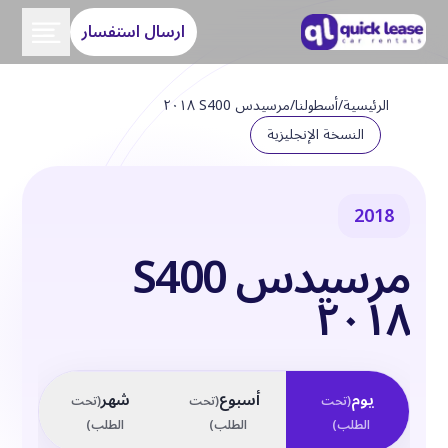
ارسال استفسار
الرئيسية
/
أسطولنا
/
مرسيدس S400 ٢٠١٨
النسخة الإنجليزية
2018
مرسيدس S400
٢٠١٨
يوم
أسبوع
شهر
(
تحت
(
تحت
(
تحت
الطلب
)
الطلب
)
الطلب
)