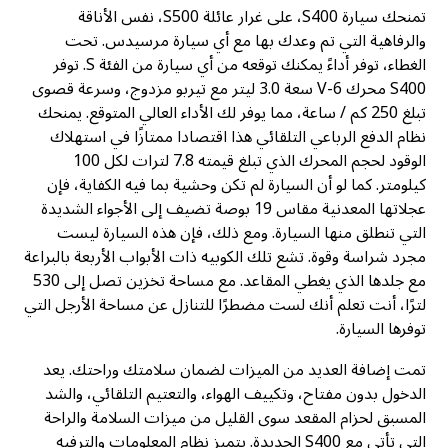
تمنحك سيارة S400، على غرار عائلة S500، نفس الأناقة
والرفاهية التي تم وعدك بها مع أي سيارة مرسيدس. تحت
الغطاء، توفر أداءً يمكنك توقعه من أي سيارة من الفئة S. توفر
S400 محرك V-6 سعة 3.0 ليتر مع تيربو مزدوج، وسرعة قصوى
تبلغ 250 كم / ساعة، مما يوفر لك الأداء العالي المتوقع. يمنحك
نظام الدفع الرباعي التلقائي هذا اقتصادا ممتازًا في استهلاك
الوقود لحجم المحرك الذي تبلغ قيمته 7.8 لترات لكل 100
كيلومتر. كما لو أن السيارة لم تكن وحشية بما فيه الكفاية، فإن
عجلاتها المعدنية مقاس 19 بوصة تضيف إلى الأجواء الشديدة
التي تنطلق منها السيارة. ومع ذلك، فإن هذه السيارة ليست
مجرد شراسة وقوة. تشع تلك الكوبيه ذات الأبواب الأربعة بالبراعة
مع جلدها الذي يغطي المقاعد. مع مساحة تخزين تصل إلى 530
لترًا، أنت تعلم أنك لست مضطرًا للتنازل عن مساحة الأرجل التي
توفرها السيارة.
تمت إضافة العديد من الميزات لضمان سلامتك وراحتك. يعد
الدخول بدون مفتاح، وتكييف الهواء، والتعتيم التلقائي، والشد
المسبق لحزام المقعد سوى القليل من ميزات السلامة والراحة
التي تأتي مع S400 الجديدة. يتميز نظام المعلومات والترفيه