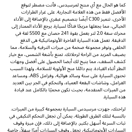
كما هو الحال مع أي منتج لمرسيدس، فأنت مضطر لتوقع
الأفضل فقط من هذه العلامة التجارية. على غرار الطرازات
الأخرى، تتميز C300 أيضًا بتصميم عبقري بالإضافة إلى الأداء
الخيالي، مما يجعلها مزيجًا فتاكًا لسيارة. يرجع الأداء الممتاز إلى
محرك سعة 2.0 لتر يعمل بقوة 241 حصان مع 5500 لفة في
الدقيقة. تعمل هذه السيارة الفاخرة الأوتوماتيكية هي الدفع
الخلفي وتوفر مجموعة ضخمة من ميزات الترفيه والسلامة، مما
يضيف المزيد من الراحة لرحلاتك. تمتع بأشعة الشمس، مع خيار
كشف السقف، مما يتيح لك أيضا الحصول على أفضل وجهات
النظر أثناء القيادة. يتم دائمًا منح الأولوية للسلامة، ولهذا السبب
تحتوي السيارة على ستة وسائد هوائية، وفرامل ABS، ومساعد
الفرامل، وشاشات البقعة العمياء، والتحكم في الجر بين العديد
من الميزات المتقدمة، بحيث تكون محميًا بالكامل عند قيادة
هذه السيارة.
لراحتك، جهزت مرسيدس السيارة بمجموعة كبيرة من الميزات.
بالنسبة لتلك الطرق الطويلة، يمكن أن تجعل التحكم التكيفي في
ثبات السرعة أسهل بكثير. بالإضافة إلى ذلك، فإن ميزة وقوف
السيارات الأوتوماتيكية، تجعل وقوف السيارات أمرًا سهلاً، خاصة