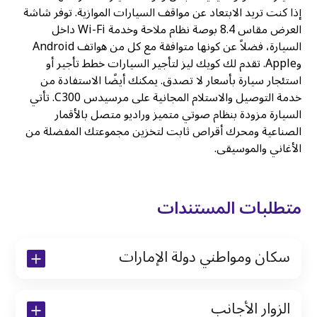
إذا كنت تريد الابتعاد عن مواقف السيارات الموازية. توفر شاشة
العرض مقاس 8.4 بوصة نظام ملاحة وخدمة Wi-Fi داخل
السيارة، فضلاً عن كونها متوافقة مع كل من هواتف Android
وApple. تقدم لك كويك ليز لتأجير السيارات خطط تأجير أو
استئجار سيارة بأسعار لا تصدق. يمكنك أيضًا الاستفادة من
خدمة التوصيل والاستلام المجانية على مرسيدس C300. تأتي
السيارة مزودة بنظام صوتي متميز وراديو متصل بالأقمار
الصناعية ومحرك أقراص ثابت لتخزين مجموعتك المفضلة من
الأغاني والموسيقى.
متطلبات المستندات
سكان ومواطني دولة الإمارات
نسخة من رخصة القيادة والهوية الإماراتية
الزوار الأجانب
نسخة من تأشيرة الاقامة