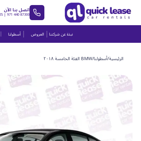
اتصل بنا الآن
25
|
971 440 87300
نبذة عن شركتنا
العروض
أسطولنا
الرئيسية
/
أسطولنا
/
BMW الفئة الخامسة ٢٠١٨