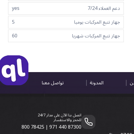
دعم العملاء 7/24
yes
جهاز تتبع المركبات يوميا
5
جهاز تتبع المركبات شهريا
60
ين
المدونة
تواصل معنا
اتصل بنا الآن على مدار 24/7
للحجز والاستفسار
800 78425
|
971 440 87300