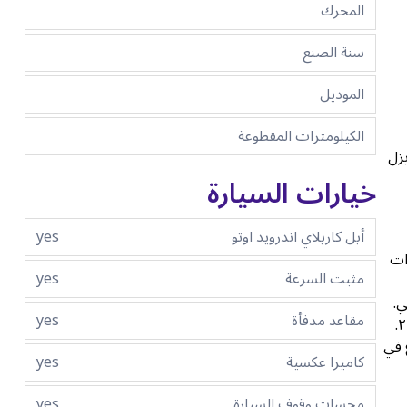
المحرك
سنة الصنع
الموديل
الكيلومترات المقطوعة
ن وديزل
خيارات السيارة
أبل كاربلاي اندرويد اوتو
yes
ات
مثبت السرعة
yes
ي.
مقاعد مدفأة
yes
في كويك ليز لتأجير السيارات، شركة تأجير سيارات راسخة في دبي، توفر لك سيارات مصانة جيدًا، منها طراز بي ام دبليو الفئة الخامسة ٢٠١٨.
 في
كاميرا عكسية
yes
مجسات وقوف السيارة
yes