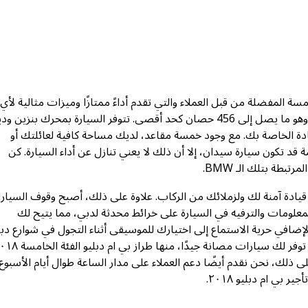
ة - تظل الفئة الخامسة المفضلة من قبل العملاء والتي تقدم أداءً ممتازًا وميزات مثالية لأي
مسافر. تم تصميم بي ام دبليو الفئة الخامسة بمحرك سعة 4.4 ليتر، وهو ما يصل إلى 456 حصان كحد أقصى. تتوفر السيارة بمحرك بنزي
يادة الخاصة بك. مع وجود خمسة مقاعد، لديك مساحة كافية لعائلتك أو
د تكون سيارة سيدان، إلا أن ذلك لا يعني تنازل عن أداء السيارة. كن
بطة بتلك الـ BMW.
ادة آمنة لك ولزملائك من الركاب. علاوة على ذلك، أصبح وقوف السيار
المعلومات والترفيه في السيارة على خرائط محدثة لدبي، مما يتيح لك
إضافي حرية الاستماع إلى اختيارك للموسيقى أثناء التجول في شوارع دب
 ذلك، نحن نقدم أيضًا دعم العملاء على مدار الساعة طوال أيام الأسبوع
بي ام دبليو ٢٠١٨.