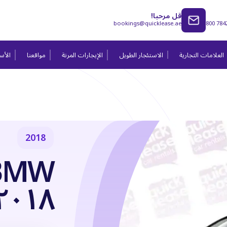
قل مرحبا!
bookings@quicklease.ae
800 784
العلامات التجارية
الاستئجار الطويل
الإيجارات المرنة
مواقعنا
الأسئ
2018
٢٠١٨