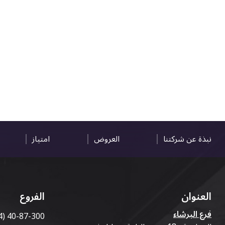
نبذة عن شركتنا
العروض
امتياز
العنوان
الفروع
فرع البرشاء
4) 40-87-300