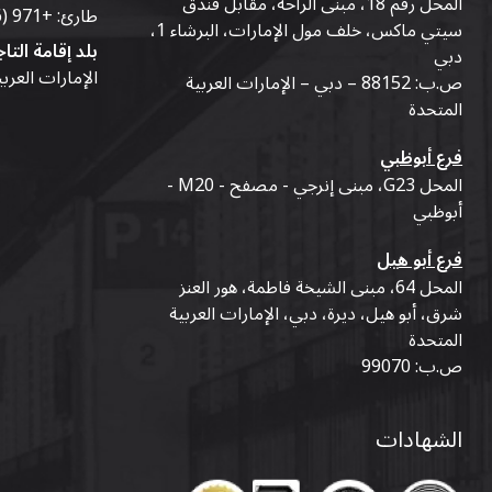
المحل رقم 18، مبنى الراحة، مقابل فندق
طارئ:
+971 (56) 50-76-010
سيتي ماكس، خلف مول الإمارات، البرشاء 1،
بلد إقامة التاج
دبي
الإمارات العرب
ص.ب: 88152 – دبي – الإمارات العربية
المتحدة
فرع أبوظبي
المحل G23، مبنى إنرجي - مصفح - M20 -
أبوظبي
فرع أبو هيل
المحل 64، مبنى الشيخة فاطمة، هور العنز
شرق، أبو هيل، ديرة، دبي، الإمارات العربية
المتحدة
ص.ب: 99070
الشهادات