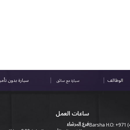
الوظائف
سيارة بدون تأم
سيارة مع سائق
ساعات العمل
فرع البرشاء
Barsha H.O:
+971 (