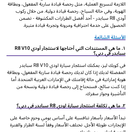
اللازمة لتسريع العملية، مثل رخصة قيادة سارية المفعول، وبطاقة
الهوية، وفي حالة السياح، رخصة قيادة دولية. من خلال ركوب
أودي R8 سبايدر - أحد أفضل الطرازات المكشوفة - تضمن
الحصول على خدمة احترافية ومرونة وتجربة قيادة مثيرة.
الأسئلة الشائعة
١. ما هي المستندات التي أحتاجها لاستئجار أودي R8 V10
سبايدر في دبي؟
في كويك ليز، يمكنك استئجار سيارة اودي R8 V10 سبايدر
المفضلة لديك إذا كان لديك رخصة قيادة سارية المفعول، وبطاقة
هوية إماراتية في حالة إقامتك في الإمارات العربية المتحدة. أما
إذا كنت سائح، فستحتاج إلى رخصة قيادة دولية ونسخة من
التأشيرة وجواز سفرك.
٢. ما هي تكلفة استئجار سيارة اودي R8 سبايدر في دبي؟
تبدأ الأسعار بأسعار تنافسية على أساس يومي وحزم خاصة على
الإيجارات طويلة الأجل. تختلف الأسعار وفقاً لسنة الطراز والفترة