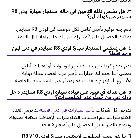
الزمنية لتناسب ميزانيتك.
٣. هل يشمل ذلك التأمين في حالة استئجار سيارة اودي R8
سبايدر من كويك ليز؟
نعم. يتم توفير تأمين كامل لكل موظف في اودي R8 سبايدر.
يمكنك الحصول على تأمين إضافي لضمان راحة البال التامة.
٤. هل يمكنني استئجار سيارة اودي R8 سبايدر في دبي ليوم
واحد فقط؟
نعم. تقدم كويك ليز خدمة تأجير ليوم واحد أو لفترات أطول.
بمعنى أننا نقدم لك خيارات تأجير مرنة لقضاء عطلة نهاية
الأسبوع، أو لإبرام صفقات تجارية، أو حتى للمناسبات الخاصة.
٥. هل هناك أي قيود على قيادة سيارة اودي R8 سبايدر داخل
دولة دبي من حيث عدد الكيلومترات؟
تفرض كل شركات
تأجير سيارات في دبي فخمة
حد يومي لعدد
الكيلومترات. يتم احتساب الكيلومترات الإضافية بتكلفة معقولة،
وتتمتع بالمرونة في الحصول على أسعار شفافة.
٦. ما هو العمر المطلوب لاستئجار سيارة اودي R8 V10