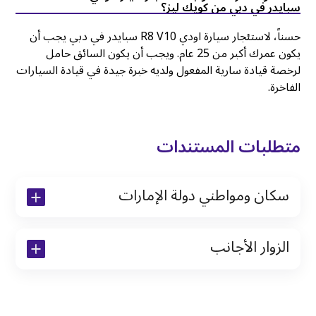
سبايدر في دبي من كويك ليز؟
حسناً، لاستئجار سيارة اودي R8 V10 سبايدر في دبي يجب أن
يكون عمرك أكبر من 25 عام. ويجب أن يكون السائق حامل
لرخصة قيادة سارية المفعول ولديه خبرة جيدة في قيادة السيارات
الفاخرة.
متطلبات المستندات
سكان ومواطني دولة الإمارات
نسخة من رخصة القيادة والهوية الإماراتية
الزوار الأجانب
نسخة من تأشيرة الاقامة
نسخة من جواز السفر (فقط للمقيمين)
جواز السفر الأصلي أو نسخة منه
التأشيرة الأصلية أو نسخة منها