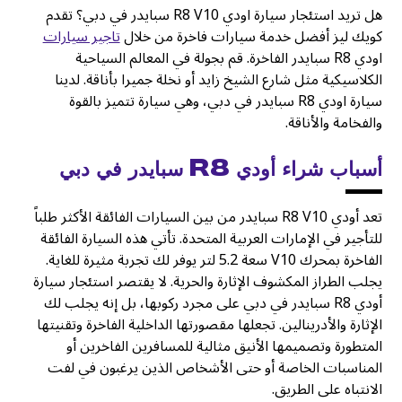
هل تريد استئجار سيارة اودي R8 V10 سبايدر في دبي؟ تقدم
كويك ليز أفضل خدمة سيارات فاخرة من خلال
تاجير سيارات
اودي R8 سبايدر الفاخرة. قم بجولة في المعالم السياحية
الكلاسيكية مثل شارع الشيخ زايد أو نخلة جميرا بأناقة. لدينا
سيارة اودي R8 سبايدر في دبي، وهي سيارة تتميز بالقوة
والفخامة والأناقة.
أسباب شراء أودي R8 سبايدر في دبي
تعد أودي R8 V10 سبايدر من بين السيارات الفائقة الأكثر طلباً
للتأجير في الإمارات العربية المتحدة. تأتي هذه السيارة الفائقة
الفاخرة بمحرك V10 سعة 5.2 لتر يوفر لك تجربة مثيرة للغاية.
يجلب الطراز المكشوف الإثارة والحرية. لا يقتصر استئجار سيارة
أودي R8 سبايدر في دبي على مجرد ركوبها، بل إنه يجلب لك
الإثارة والأدرينالين. تجعلها مقصورتها الداخلية الفاخرة وتقنيتها
المتطورة وتصميمها الأنيق مثالية للمسافرين الفاخرين أو
المناسبات الخاصة أو حتى الأشخاص الذين يرغبون في لفت
الانتباه على الطريق.