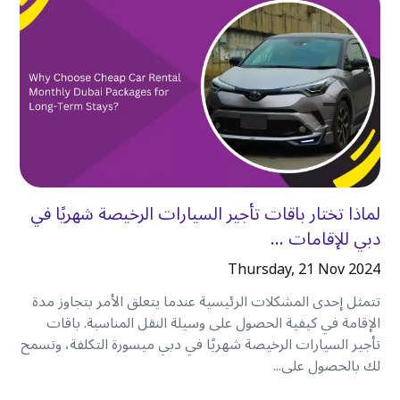
بعضًا من أكثر تجاربها التي لا تُنسى تقع بعيدًا عن
المسارات السياحية المعتادة
.
باستخدام سيارتك المستأجرة،
يصبح من الأسهل زيارة
:
•
المقاهي المحلية.
•
الحدائق العامة.
•
المناطق ذات الإطلالات الخلابة على الواجهة البحرية.
•
أسواق عطلة نهاية الأسبوع.
•
المعالم السياحية العائلية.
لماذا تختار باقات تأجير السيارات الرخيصة شهريًا في
•
أماكن تناول الطعام الأقل شهرة.
دبي للإقامات ...
بدلاً من حصر نفسك في الأماكن التي تصل إليها وسائل
النقل العام مباشرةً، يمكنك استكشاف دبي بطريقة أكثر
Thursday, 21 Nov 2024
طبيعية
.
تتمثل إحدى المشكلات الرئيسية عندما يتعلق الأمر بتجاوز مدة
الإقامة في كيفية الحصول على وسيلة النقل المناسبة. باقات
تأجير السيارات الرخيصة شهريًا في دبي ميسورة التكلفة، وتسمح
سافر براحة مع العائلة أو الأصدقاء
لك بالحصول على...
يصبح السفر مع الأطفال أو مع مجموعة أصدقاء أسهل