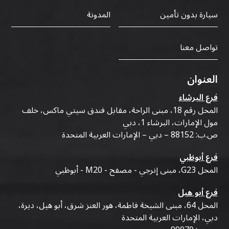
خلال إقامتك، فغالبًا ما يوفر استئجار سيارة مزيدًا من
سيارة بدون تأمين
المدونة
الراحة والمرونة
.
٥. ما هي السيارة المستأجرة الأفضل للسياح؟
تواصل معنا
تعد السيارات الاقتصادية مثالية للأزواج والمسافرين
الفرديين، بينما تناسب سيارات الدفع الرباعي
العائلات
والزوار الذين يحملون أمتعة إضافية
.
العنوان
٦. هل يمكنني استئجار سيارة في
الكرامة
لبضعة أيام
فرع البرشاء
فقط؟
المحل رقم 18، مبنى الراحة، مقابل فندق سيتي ماكس، خلف
نعم. تقدم معظم شركات التأجير خيارات تأجير يومية
مول الإمارات، البرشاء 1، دبي
وأسبوعية وشهرية لتناسب خطط السفر المختلفة
.
ص.ب: 88152 – دبي – الإمارات العربية المتحدة
٧. هل ترتبط
الكرامة
جيدًا ببقية أنحاء دبي؟
فرع أبوظبي
نعم. توفر
الكرامة
وصولاً سهلاً إلى شارع الشيخ زايد
المحل G23، مبنى إنرجي - مصفح - M20 - أبوظبي
والطرق الرئيسية الأخرى، مما يجعل الوصول إلى معظم
مناطق دبي أمرًا مريحًا
.
فرع أبو هيل
٨. ما الذي يجب أن أبحث عنه عند اختيار شركة تأجير
المحل 64، مبنى الشيخة فاطمة، هور العنز شرق، أبو هيل، ديرة،
دبي، الإمارات العربية المتحدة
سيارات في
الكرامة
؟