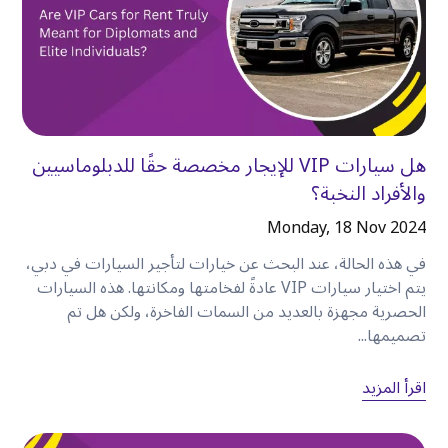
(SUV)
، وسيارات فاخرة.
•
خطط تأجير يومية، وأسبوعية، وشهرية.
•
أسعار شفافة.
•
خيارات حجز مرنة.
•
سيارات مصانة جيدًا.
•
دعم الصيانة.
هل سيارات VIP للإيجار مخصصة حقًا للدبلوماسيين
•
خدمة عملاء مريحة.
والأفراد النخبة؟
سواء كنت تخطط لقضاء عطلة نهاية أسبوع في زيارة
المعالم السياحية أو إقامة أطول في دبي، توفر كويك ليز
Monday, 18 Nov 2024
خيارات سيارات تناسب احتياجات السفر المختلفة
.
في هذه الحالة، عند البحث عن خيارات لتأجير السيارات في دبي،
يتم اختيار سيارات VIP عادةً لفخامتها ومكانتها. هذه السيارات
الحصرية مجهزة بالعديد من السمات الفاخرة، ولكن هل تم
تصميمها...
الخلاصة
الكرامة
أكثر من مجرد مكان ملائم للإقامة — إنها واحدة
اقرأ المزيد
من أفضل نقاط الانطلاق لاستكشاف كل ما تقدمه
دبي
.