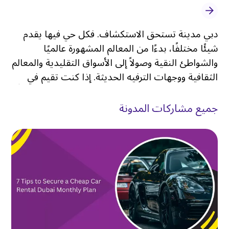
دبي مدينة تستحق الاستكشاف. فكل حي فيها يقدم
شيئًا مختلفًا، بدءًا من المعالم المشهورة عالميًا
والشواطئ النقية وصولاً إلى الأسواق التقليدية والمعالم
الثقافية ووجهات الترفيه الحديثة. إذا كنت تقيم في
الكرامة، فأنت بالفعل في واحدة من أكثر الأحياء حيويةً
وتواصلاً في المدينة
.
جميع مشاركات المدونة
تشتهر الكرامة بشوارعها النابضة بالحياة، وفرص
التسوق بأسعار معقولة، ومطاعمها المتنوعة، وموقعها
المركزي، مما يجعلها نقطة انطلاق ممتازة لاكتشاف كل
ما تقدمه دبي. ولكن على الرغم من أن المنطقة تتمتع
بشبكة مواصلات عامة جيدة، فإن الاعتماد فقط على
الحافلات أو سيارات الأجرة قد يحد من مرونتك، خاصةً
إذا كنت تخطط لزيارة وجهات متعددة في يوم واحد
.
لهذا السبب يختار العديد من الزوار والمقيمين
استئجار