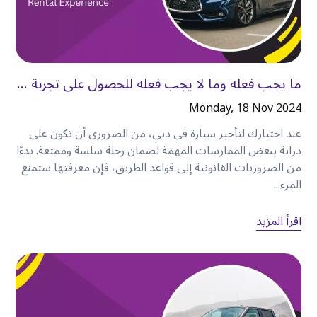
توفر السيارة المستأجرة
:
•
مرونة أكبر.
•
خصوصية أفضل.
•
راحة أكبر.
ما يجب فعله وما لا يجب فعله للحصول على تجربة ...
•
سهولة أكبر في التعامل مع الأمتعة.
•
حرية الاستكشاف متى شئت.
Monday, 18 Nov 2024
بالنسبة للزوار الذين يقيمون لعدة أيام أو أكثر، غالبًا ما
عند اختيارك لتأجير سيارة في دبي، من الضروري أن تكون على
يصبح
استئجار سيارة
الحل الأكثر عملية للنقل
.
دراية ببعض الممارسات المهمة لضمان رحلة سلسة وممتعة. بدءًا
من الضروريات القانونية إلى قواعد الطريق، فإن معرفتها ستمنع
المرء...
لماذا تختار كويك ليز في
الكرامة
؟
اقرأ المزيد
تجعل كويك ليز استئجار السيارة أمرًا بسيطًا ومريحًا
للعملاء المقيمين في
الكرامة
والمناطق المحيطة بها
.
يستفيد العملاء من
:
•
سيارات اقتصادية، وسيدان، وسيارات الدفع الرباعي