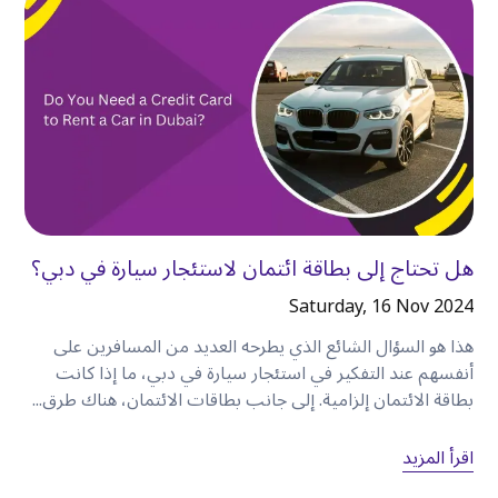
يمنحك اختيار استئجار سيارة في الكرامة المرونة
لاكتشاف المعالم السياحية الشهيرة والأحياء المحلية
والشواطئ الجميلة والمناطق التجارية والكنوز الخفية
دون الاعتماد على جداول مواصلات ثابتة
.
سواء كنت مسافرًا بمفردك أو مع العائلة أو في رحلة
عمل، فإن امتلاك سيارتك الخاصة يغير طريقة
استكشافك للمدينة. فبدلاً من مجرد زيارة دبي، ستتمتع
بالحرية في استكشافها بالطريقة التي تريدها
.
هل تحتاج إلى بطاقة ائتمان لاستئجار سيارة في دبي؟
Saturday, 16 Nov 2024
النقاط الرئيسية
هذا هو السؤال الشائع الذي يطرحه العديد من المسافرين على
أنفسهم عند التفكير في استئجار سيارة في دبي، ما إذا كانت
•
موقع كرامة المركزي يجعلها نقطة انطلاق ممتازة
بطاقة الائتمان إلزامية. إلى جانب بطاقات الائتمان، هناك طرق...
لاستكشاف دبي
.
•
يتيح لك استئجار سيارة زيارة العديد من المعالم
اقرأ المزيد
السياحية في يوم واحد
.