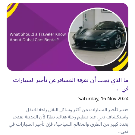
•
توفر السيارة المستأجرة مرونة أكبر مقارنة بالاعتماد
على سيارات الأجرة أو وسائل النقل العام
.
•
تستفيد العائلات والمجموعات من الراحة الإضافية
ومساحة الأمتعة الأكبر
.
•
يمكن للمسافرين من رجال الأعمال التنقل بكفاءة بين
المناطق التجارية في دبي
.
•
يعتمد اختيار السيارة المناسبة على أسلوب سفرك
وحجم مجموعتك
.
•
تقدم كويك ليز خيارات تأجير مرنة مع مجموعة واسعة
ما الذي يجب أن يعرفه المسافر عن تأجير السيارات
من السيارات لتناسب الاحتياجات المختلفة
.
في ...
Saturday, 16 Nov 2024
الأسئلة الشائعة
يعتبر تأجير السيارات من أكثر وسائل النقل راحة للتنقل
واستكشاف دبي عند تنظيم رحلة هناك. نظرًا لأن المدينة تفتخر
۱. لماذا تعتبر
الكرامة
مكانًا جيدًا للإقامة في دبي؟
بعدد كبير من الطرق والمعالم السياحية، فإن تأجير السيارات في
تتمتع كرامة بموقع مركزي مع سهولة الوصول إلى
دبي...