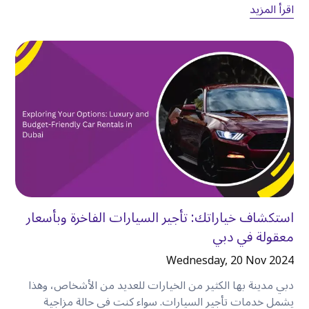
بكثير عندما يتمكن الجميع من البقاء معًا في سيارة
اقرأ المزيد
واحدة
.
توفر لك السيارة المستأجرة مساحة لـ
:
•
أكياس التسوق.
•
عربات الأطفال.
•
الأمتعة.
•
المعدات الرياضية.
•
المتعلقات الشخصية.
بدلاً من التنسيق بين عدة سيارات أجرة، يمكن للجميع
الاستمتاع بالرحلة معًا
.
وفر الوقت كل يوم
استكشاف خياراتك: تأجير السيارات الفاخرة وبأسعار
معقولة في دبي
الوقت ثمين، خاصةً إذا كنت تزور دبي لبضعة أيام فقط
.
تساعدك السيارة المستأجرة على تقليل
:
Wednesday, 20 Nov 2024
•
الانتظار لسيارات الأجرة.
دبي مدينة بها الكثير من الخيارات للعديد من الأشخاص، وهذا
•
المشي بين وسائل النقل المختلفة.
يشمل خدمات تأجير السيارات. سواء كنت في حالة مزاجية