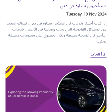
•
القيادة المريحة داخل المدينة.
يستأجرون سيارة في دبي
Tuesday, 19 Nov 2024
سيارات الدفع الرباعي
موصى بها لـ
:
إذا كنت أجنبيًا وترغب في استئجار سيارة في دبي، فهناك العديد
من المسائل القانونية التي يجب وضعها في الاعتبار. خدمات
•
العائلات.
التأجير في المدينة بسيطة ولكن الحصول على معلومات مسبقة
•
رحلات الطرق الطويلة.
يمكن...
•
الأمتعة الكبيرة.
تقدم كويك ليز
فئات متعددة من المركبات حتى يتمكن
اقرأ المزيد
العملاء من اختيار الخيار الأنسب لخطط سفرهم وحجم
مجموعتهم وميزانيتهم
.
اجعل رحلات نهاية الأسبوع بالسيارة أكثر سهولة
يمنحك الإقامة في
الكرامة
أيضًا إمكانية الوصول
بسهولة بالسيارة إلى وجهات خارج وسط دبي
.