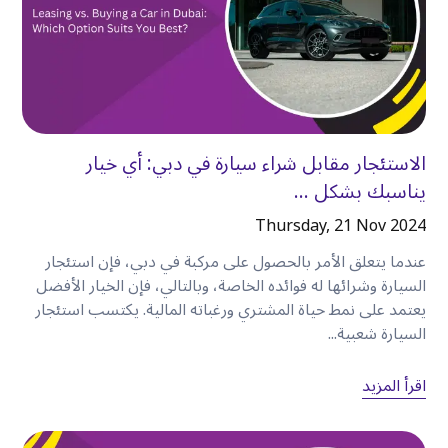
بالسيارة إلى حي الفهيدي التاريخي لاستكشاف التراث
الثقافي لدبي
.
بعد الظهر
تابع طريقك إلى داون تاون دبي، حيث يمكنك قضاء
الوقت في التسوق أو زيارة برج خليفة أو الاستمتاع بدبي
الاستئجار مقابل شراء سيارة في دبي: أي خيار
مول
.
يناسبك بشكل ...
المساء
توجه إلى مرسى دبي لتناول العشاء على الواجهة البحرية
Thursday, 21 Nov 2024
قبل العودة براحة إلى مكان إقامتك
.
عندما يتعلق الأمر بالحصول على مركبة في دبي، فإن استئجار
غالبًا ما تستغرق محاولة إكمال نفس مسار الرحلة
السيارة وشرائها له فوائده الخاصة، وبالتالي، فإن الخيار الأفضل
باستخدام سيارات الأجرة أو وسائل النقل العام وقتًا
يعتمد على نمط حياة المشتري ورغباته المالية. يكتسب استئجار
السيارة شعبية...
أطول وتتطلب تخطيطًا دقيقًا
.
اقرأ المزيد
اكتشف ما هو أكثر من المعالم السياحية الشهيرة
تزخر دبي بالعديد من المعالم السياحية الشهيرة، لكن