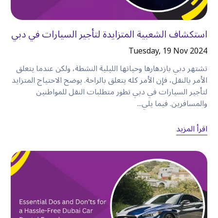
يستمتع العديد من الزوار برحلات نهاية الأسبوع إلى
:
•
أبو ظبي.
•
حتا.
استكشاف الشعبية المتزايدة لتأجير السيارات في دبي
•
القدرا.
Tuesday, 19 Nov 2024
•
الفجيرة.
•
رأس الخيمة.
تشتهر دبي بازدهارها وحياتها الليلية النشطة، ولكن عندما يتعلق
الأمر بالنقل، فإن الأمر كله يتعلق بالراحة. يوضح الاحتياج المتزايد
تمنحك سيارة الإيجار المرونة في الانطلاق متى شئت
لتأجير السيارات في دبي تطور متطلبات النقل للمواطنين
والاستمتاع بالرحلة بالسرعة التي تناسبك
.
والمسافرين. فيما يلي...
اقرأ المزيد
لماذا يفضل المزيد من الزوار السيارات
المستأجرة على سيارات الأجرة
على الرغم من أن سيارات الأجرة مريحة للرحلات
العرضية، إلا أنها قد لا تكون دائمًا الخيار الأكثر عملية
للمسافرين الذين يقومون بعدة رحلات يوميًا
.