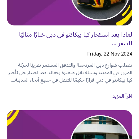
•
شارع الشيخ زايد.
•
عود ميثا.
•
بر دبي.
•
داون تاون دبي.
لماذا يعد استئجار كيا بيكانتو في دبي خيارًا مثاليًا
•
مطار دبي الدولي.
للسفر ...
سواء كنت في دبي للعمل أو الترفيه، فإن الإقامة في
Friday, 22 Nov 2024
الكرامة تتيح لك الوصول إلى كل أرجاء المدينة تقريبًا
بسهولة
.
تتطلب شوارع دبي المزدحمة والتدفق المستمر تقريبًا لحركة
المرور في المدينة وسيلة نقل صغيرة وفعالة. يعد اختيار حل تأجير
كيا بيكانتو في دبي قرارًا حكيمًا للتنقل في جميع أنحاء المدينة....
حوّل رحلة واحدة إلى يوم كامل من المغامرة
تتمثل إحدى أكبر مزايا استئجار سيارة في حرية زيارة
اقرأ المزيد
العديد من المعالم السياحية دون القلق بشأن التنقل
بينها
.
على سبيل المثال،
قد يبدو يومك كما يلي
:
الصباح
ابدأ يومك بتناول وجبة الإفطار في الكرامة قبل التوجه