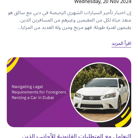
Wednesday, 20 Nov 2024
بدلاً من ترتيب وسائل النقل قبل كل اجتماع، يمكنك
إدارة جدولك الزمني بنفسك بثقة
.
إن اختيار تأجير السيارات الشهري الرخيصة في دبي مع سائق هو
منقذ حياة لكل من المقيمين وغيرهم من المسافرين الذين
يقيمون لفترة طويلة. فهو مريح ومرن وله العديد من المزايا...
اختر سيارة تناسب رحلتك
لكل مسافر احتياجات مختلفة
.
اقرأ المزيد
السيارات الاقتصادية
مثالية لـ
:
•
المسافرون بمفردهم.
•
الأزواج.
•
الزوار المهتمون بالميزانية.
سيارات السيدان
مثالية لـ
:
•
رحلات العمل.
•
العائلات الصغيرة.
التعامل مع المتطلبات القانونية للأجانب الذين