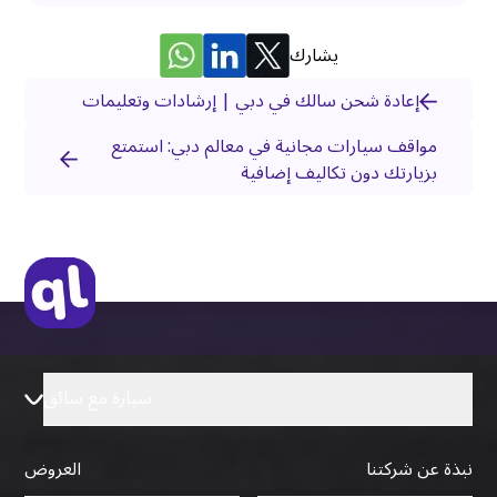
يشارك
إعادة شحن سالك في دبي | إرشادات وتعليمات
مواقف سيارات مجانية في معالم دبي: استمتع
بزيارتك دون تكاليف إضافية
سيارة مع سائق
نبذة عن شركتنا
العروض