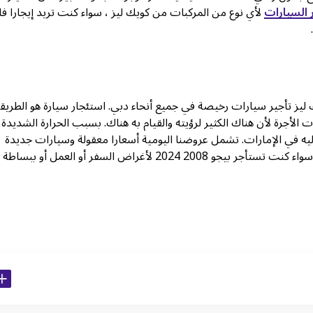
السيارات
لأي نوع من المركبات من كويك ليز ، سواء كنت تريد إيجارا فا
 ليز تأجير سيارات رخيصة في جميع أنحاء دبي. استئجار سيارة هو الطريق
الأجرة لأن هناك الكثير لرؤيته والقيام به هناك. بسبب الحرارة الشديدة 
ليه في الإمارات. تشمل عروضنا اليومية أسعارا معقولة وسيارات جديدة
وخدمة ودية. توفر كويك ليز كل ما تحتاجه لتأجير السيارات في دبي، سواء كنت تستأجر بيجو 2008 2024 لأغراض السفر أو العمل أو ببساطة