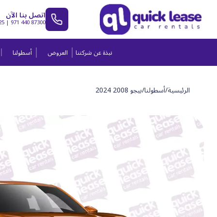
اتصل بنا الآن
25
|
971 440 87300
نبذة عن شركتنا
العروض
أسطولنا
الرئيسية
/
أسطولنا
/
بيجو 2008 2024