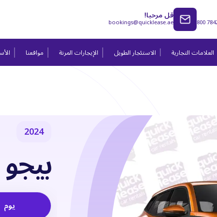
قل مرحبا!
bookings@quicklease.ae
800 784
العلامات التجارية
الاستئجار الطويل
الإيجارات المرنة
مواقعنا
الأسئ
2024
بيجو 2008 2024
يوم