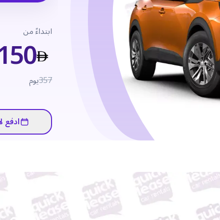
ابتداءً من
150
357
يوم
ادفع لا