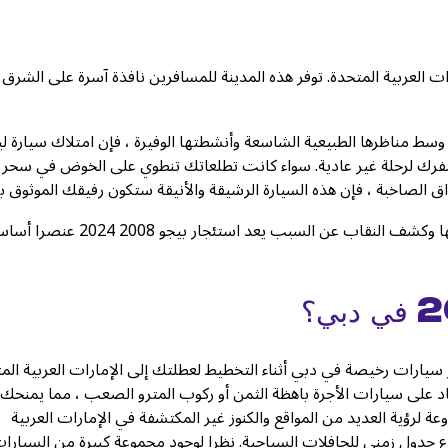
ت العربية المتحدة. توفر هذه المدينة للمسافرين نافذة آسرة على الشرق
. وسط مناظرها الطبيعية الشاسعة وأنشطتها الوفيرة ، فإن امتلاك سيارة 
. يصبح استئجار بيجو 2008 في دبي جواز سفرك لرحلة غير عادية. سواء كانت تطلعاتك تنطوي على الخوض في سحر
اق الصاخبة ، فإن هذه السيارة الرشيقة والأنيقة ستكون رفيقك الموثوق به
انضم إلينا ونحن نشرع في جولة حول عجائب دبي ، والاحتفال بجمالها وكشف النقاب عن السبب يعد استئجار بيجو 008
ار بيجو 2008 2024 من كويك ليز تأجير سيارات رخيصة في دبي أثناء التخطيط لعطلتك إلى الإمارات العربية ا
اد على سيارات الأجرة باهظة الثمن أو ركوب المترو الصعب ، مما يمنحك
ة لرؤية العديد من المواقع والكنوز غير المكتشفة في الإمارات العربية
 جدول زمني للحافلات السياحية. نظرا لوجود مجموعة كبيرة من السيارا