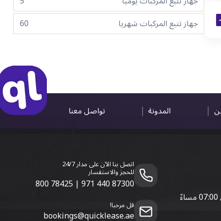
جهاز تتبع المركبات يوميا
5
جهاز تتبع المركبات شهريا
60
ين
المدونة
تواصل معنا
اتصل بنا الآن على مدار 24/7
للحجز والاستفسار
800 78425
|
971 440 87300
قل مرحبا!
bookings@quicklease.ae