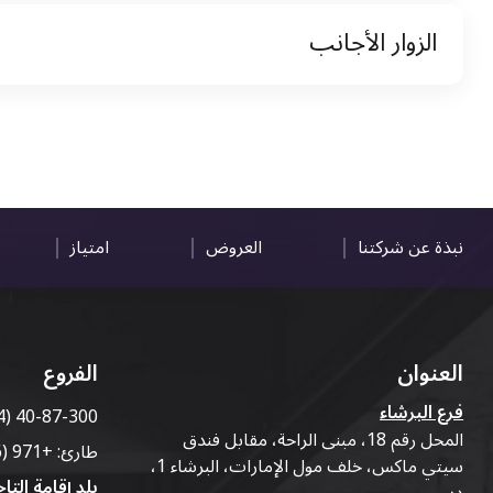
نسخة من رخصة القيادة والهوية الإماراتية
الزوار الأجانب
نسخة من تأشيرة الاقامة
نسخة من جواز السفر (فقط للمقيمين)
جواز السفر الأصلي أو نسخة منه
التأشيرة الأصلية أو نسخة منها
رخصة قيادة دولية صادرة من البلد الأم
نبذة عن شركتنا
العروض
امتياز
العنوان
الفروع
فرع البرشاء
4) 40-87-300
المحل رقم 18، مبنى الراحة، مقابل فندق
طارئ:
+971 (56) 50-76-010
سيتي ماكس، خلف مول الإمارات، البرشاء 1،
بلد إقامة التاج