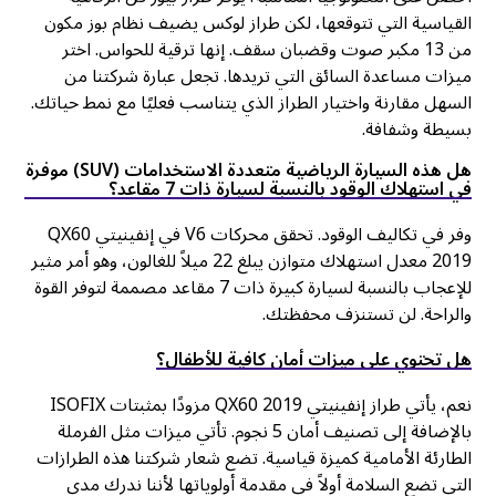
القياسية التي تتوقعها، لكن طراز لوكس يضيف نظام بوز مكون
من 13 مكبر صوت وقضبان سقف. إنها ترقية للحواس. اختر
ميزات مساعدة السائق التي تريدها. تجعل عبارة شركتنا من
السهل مقارنة واختيار الطراز الذي يتناسب فعليًا مع نمط حياتك.
بسيطة وشفافة.
هل هذه السيارة الرياضية متعددة الاستخدامات (SUV) موفرة
في استهلاك الوقود بالنسبة لسيارة ذات 7 مقاعد؟
وفر في تكاليف الوقود. تحقق محركات V6 في إنفينيتي QX60
2019 معدل استهلاك متوازن يبلغ 22 ميلاً للغالون، وهو أمر مثير
للإعجاب بالنسبة لسيارة كبيرة ذات 7 مقاعد مصممة لتوفر القوة
والراحة. لن تستنزف محفظتك.
هل تحتوي على ميزات أمان كافية للأطفال؟
نعم، يأتي طراز إنفينيتي QX60 2019 مزودًا بمثبتات ISOFIX
بالإضافة إلى تصنيف أمان 5 نجوم. تأتي ميزات مثل الفرملة
الطارئة الأمامية كميزة قياسية. تضع شعار شركتنا هذه الطرازات
التي تضع السلامة أولاً في مقدمة أولوياتها لأننا ندرك مدى