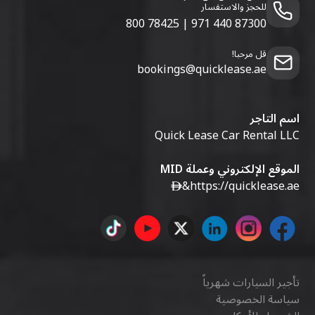
للحجز والاستفسار
800 78425
|
971 440 87300
قل مرحبا!
bookings@quicklease.ae
اسم التاجر
Quick Lease Car Rental LLC
الموقع الإلكتروني وعملة MID
&
https://quicklease.ae
تأجير السيارات شهرياً
سياسة الخصوصية