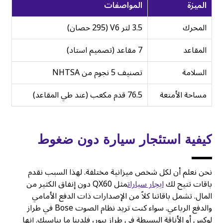
الميزة
المواصفات
المحرك
3.5 لتر V6 (295 حصان)
المقاعد
7 مقاعد (تصميم استاد)
السلامة
تصنيف 5 نجوم من NHTSA
مساحة الأمتعة
76.5 قدم مكعب (عند طي المقاعد)
كيفية استئجار سيارة دون ضغوط
نحن نعلم أن لكل شخص ميزانية مختلفة. لهذا السبب نقدم
باقات تتيح لك
ايجار سيارات
مثل QX60 دون إنفاق الكثير من
المال. تشمل باقاتنا كلاً من الإصدارات ذات الدفع الأمامي
والدفع الرباعي. سواء كنت تريد نظام الصوت Bose في طراز
لوكس أو الأناقة البسيطة في طراز بيور، فلدينا ما يناسبك. إنها