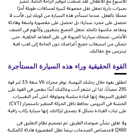
الأسبوع مع الأطفال. لقد صُنعت لتوفير الراحة التامة. تتميز
بميزات بارزة تجعل نقل مجموعة كبيرة لمسافات طويلة أمرًا
ممتعًا بالفعل. عندما تستأجر هذه السيارة من كويك ليز، فأنت لا
تحصل على مجرد سيارة؛ بل تحصل على مقصورة واسعة وهادئة
ومقاعد مكسوة بالجلد تجعل الجميع يشعرون وكأنهم في الصف
الأمامي. تمنحك سيارتنا المرونة في طي المقاعد الخلفية، حتى
تتمكن من استيعاب جميع أغراضك دون الحاجة إلى لعب لعبة
تيتريس مع حقائبك.
القوة الحقيقية وراء هذه السيارة المستأجرة
انطلق بقوة خلال رحلتك اليومية. يوفر محرك V6 سعة 3.5 لتر قوة
295 حصانًا، لذا لن تشعر أنت وعائلتك أبدًا بنقص في القوة على
الطرق السريعة. إنها قيادة سلسة وموثوقة. انسَ أمر التغييرات
الخشنة في التروس. يحافظ ناقل الحركة المتغير باستمرار (CVT)
على ثبات القيادة بشكل لا يصدق لركابك. إنها سيارة ركاب راقية.
ولا تقلق بشأن ضوضاء الطريق. تم تصميم نظام التعليق في
QX60 لامتصاص الصدمات بينما تظل المقصورة هادئة كالمكتبة