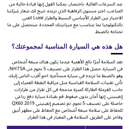
عند السرعات العالية. باختصار، يمكننا القول إنها قيادة خالية من
المتاعب. اختر مستوى الرفاهية الذي تريده. تتيح لك شعار شركتنا
الاختيار بين الطراز الأساسي البسيط والطراز Luxe الغني
بالتكنولوجيا بما يتناسب مع ميزانيتك المحددة. ستحصل على ما
تحتاجه بالضبط.
هل هذه هي السيارة المناسبة لمجموعتك؟
تعد السلامة أمرًا بالغ الأهمية عندما يكون هناك سبعة أشخاص
في السيارة. حصل هذا الطراز على تصنيف 5 نجوم من NHTSA،
وهو بالضبط ما تريده في سيارة مستأجرة. احمِ أقرب الناس إليك.
تأتي تقنيات السلامة القياسية مثل مراقبة النقطة العمياء إلى
جانب الفرملة الطارئة كميزة مدمجة في كل طراز من طرازات
إنفينيتي. إنها أمان بدون ضغوط. قم بقيادة سيارة دفع رباعي
حاصلة على تصنيف 5 نجوم. تم تصميم إنفينيتي QX60 2019
للحفاظ على سلامة سبعة أشخاص مع الحفاظ على مظهر أنيق
وفاخر على الطريق. السلامة هي المعيار في هذا الطراز.