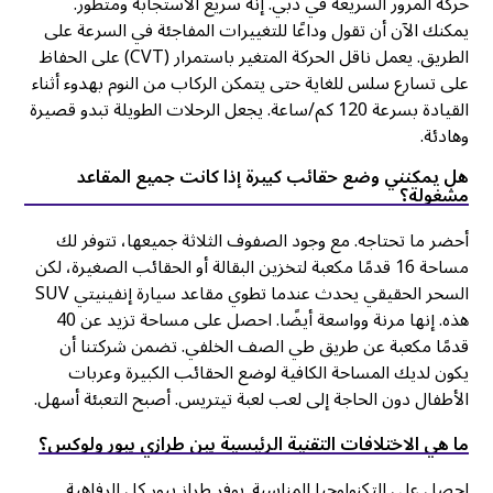
حركة المرور السريعة في دبي. إنه سريع الاستجابة ومتطور.
يمكنك الآن أن تقول وداعًا للتغييرات المفاجئة في السرعة على
الطريق. يعمل ناقل الحركة المتغير باستمرار (CVT) على الحفاظ
على تسارع سلس للغاية حتى يتمكن الركاب من النوم بهدوء أثناء
القيادة بسرعة 120 كم/ساعة. يجعل الرحلات الطويلة تبدو قصيرة
وهادئة.
هل يمكنني وضع حقائب كبيرة إذا كانت جميع المقاعد
مشغولة؟
أحضر ما تحتاجه. مع وجود الصفوف الثلاثة جميعها، تتوفر لك
مساحة 16 قدمًا مكعبة لتخزين البقالة أو الحقائب الصغيرة، لكن
السحر الحقيقي يحدث عندما تطوي مقاعد سيارة إنفينيتي SUV
هذه. إنها مرنة وواسعة أيضًا. احصل على مساحة تزيد عن 40
قدمًا مكعبة عن طريق طي الصف الخلفي. تضمن شركتنا أن
يكون لديك المساحة الكافية لوضع الحقائب الكبيرة وعربات
الأطفال دون الحاجة إلى لعب لعبة تيتريس. أصبح التعبئة أسهل.
ما هي الاختلافات التقنية الرئيسية بين طرازي بيور ولوكس؟
احصل على التكنولوجيا المناسبة. يوفر طراز بيور كل الرفاهية