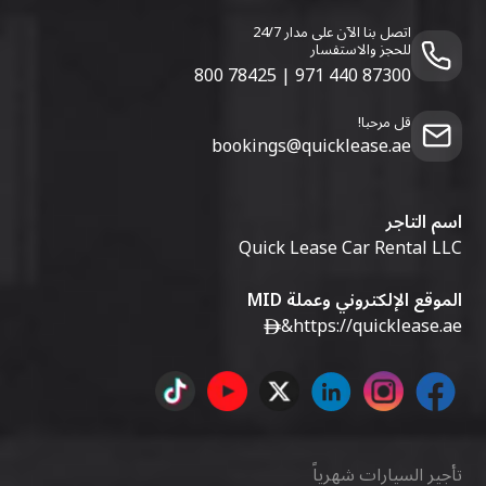
اتصل بنا الآن على مدار 24/7
للحجز والاستفسار
800 78425
|
971 440 87300
قل مرحبا!
bookings@quicklease.ae
اسم التاجر
Quick Lease Car Rental LLC
الموقع الإلكتروني وعملة MID
&
https://quicklease.ae
تأجير السيارات شهرياً