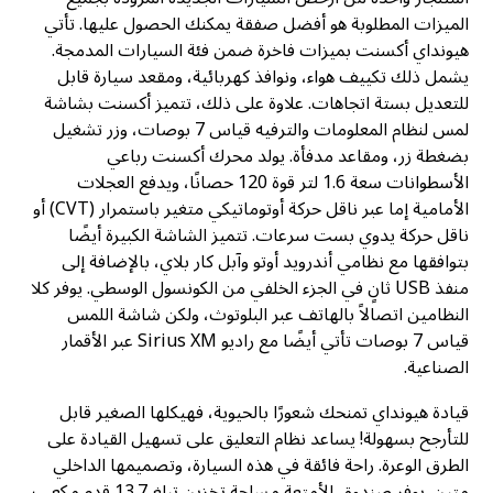
الميزات المطلوبة هو أفضل صفقة يمكنك الحصول عليها. تأتي
هيونداي أكسنت بميزات فاخرة ضمن فئة السيارات المدمجة.
يشمل ذلك تكييف هواء، ونوافذ كهربائية، ومقعد سيارة قابل
للتعديل بستة اتجاهات. علاوة على ذلك، تتميز أكسنت بشاشة
لمس لنظام المعلومات والترفيه قياس 7 بوصات، وزر تشغيل
بضغطة زر، ومقاعد مدفأة. يولد محرك أكسنت رباعي
الأسطوانات سعة 1.6 لتر قوة 120 حصانًا، ويدفع العجلات
الأمامية إما عبر ناقل حركة أوتوماتيكي متغير باستمرار (CVT) أو
ناقل حركة يدوي بست سرعات. تتميز الشاشة الكبيرة أيضًا
بتوافقها مع نظامي أندرويد أوتو وآبل كار بلاي، بالإضافة إلى
منفذ USB ثانٍ في الجزء الخلفي من الكونسول الوسطي. يوفر كلا
النظامين اتصالاً بالهاتف عبر البلوتوث، ولكن شاشة اللمس
قياس 7 بوصات تأتي أيضًا مع راديو Sirius XM عبر الأقمار
الصناعية.
قيادة هيونداي تمنحك شعورًا بالحيوية، فهيكلها الصغير قابل
للتأرجح بسهولة! يساعد نظام التعليق على تسهيل القيادة على
الطرق الوعرة. راحة فائقة في هذه السيارة، وتصميمها الداخلي
متين. يوفر صندوق الأمتعة مساحة تخزين تبلغ 13.7 قدم مكعب،