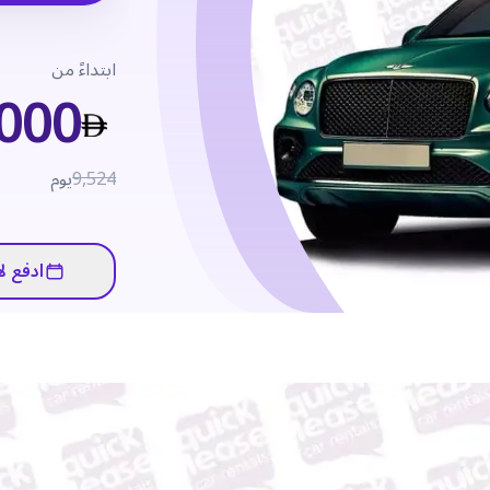
ابتداءً من
,000
9,524
يوم
ادفع لا