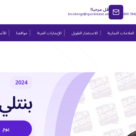
قل مرحبا!
bookings@quicklease.ae
800 784
العلامات التجارية
الاستئجار الطويل
الإيجارات المرنة
مواقعنا
الأسئ
2024
بنتلي ب
يوم