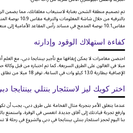
تم تصميم منطقة الشحن بعناية لاستيعاب معلقاتك، مما يضمن الراحة
بالترفيه من خلال 
مقاس10.1 بوصة المدمج في مساند رأس المقاعد الأمامية إلى متعة الرحلة.
كفاءة استهلاك الوقود وإدارته
ميلا في الغالون على الطرق السريعة، كما تم اختباره من قبل وكالة ح
الإضافية ببطارية 13.0 كيلو وات في الساعة، توفر 18 ميلا من نطاق القيادة الكهربائية، وتمزج بين الوعي البيئي والأداء الاستثنائي.
اختر كويك ليز لاستئجار بنتلي بينتايجا دب
عندما يتعلق الأمر بتجربة مثال الفخامة على طرق دبي، يجب أن ت
وارفع تجربة قيادتك إلى آفاق جديدة. انغمس في الوفرة، واستمتع بالت
بنا اليوم لحجز استئجار بنتلي بينتايجا في دبي والشروع في رحلة لا تن