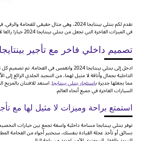
نقدم لكم بنتلي بينتايجا 2024، وهي مثال حقيقي للفخامة والرقي. في كويك ليز، نحن فخورون بتقديم
في الميزات الفاخرة التي تجعل من بنتلي بينتايجا 2024 خيارا رائعا لأولئك الذين يبحثون عن قمة التميز في عالم السيارات.
تصميم داخلي فاخر مع تأجير بينتايجا
ادخل إلى بنتلي بينتايجا 2024 وانغمس في الفخ
الداخلية بجمال وأناقة لا مثيل لهما، من التنجيد الجلدي الرائع إلى 
مما يجعلها جديرة ب
استئجار بنتلي بينتايجا
. استعد للافتتان بالمزيج 
السيارات الفاخرة في جميع أنحاء العالم.
استمتع براحة وميزات لا مثيل لها مع تأجير
توفر بنتلي بينتايجا مساحة داخلية واسعة تجمع بين خيارات التخصيص
بسائق أو تأخذ عجلة القيادة بنفسك، ستختبر أجواء من الفخامة المطلق
التبريد والقفل البيومتري الآمن لمزيد من راحة البال.