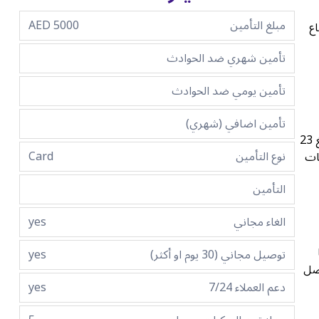
مبلغ التأمين
5000 AED
ع
تأمين شهري ضد الحوادث
تأمين يومي ضد الحوادث
تأمين اضافي (شهري)
احتضن مغامرات لا يمكن إيقافها مع تأجير بينتايجا دبي، مع العلم أنها توفر القوة والكفاءة. مع الاقتصاد في استهلاك الوقود المذهل الذي يبلغ 23
نوع التأمين
Card
ات
التأمين
الغاء مجاني
yes
نا
توصيل مجاني (30 يوم او أكثر)
yes
تصل
دعم العملاء 7/24
yes