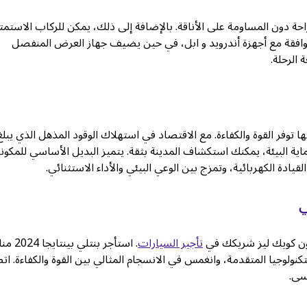
 دون المساومة على الأناقة. بالإضافة إلى ذلك، يمكن للركاب الاستمتا
شاشة المعلومات والترفيه مقاس 10.9 بوصة المتوافقة مع أجهزة أندرويد و ابل، في حين يضيف جهاز العرض المنفصل
ماية البيئة، يمكنك استكشاف المدينة بثقة. يتميز البديل الأساسي للمكون
ي
كون كويك ليز شريكك في
تأجير السيارات
. استأجر بنتلي بينتايجا 2024 م
كنولوجيا المتقدمة، وانغمس في الانسجام المثالي بين القوة والكفاءة. ا
سى.