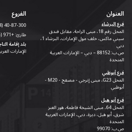
العنوان
الفروع
فرع البرشاء
4) 40-87-300
المحل رقم 18، مبنى الراحة، مقابل فندق
طارئ:
+971 (56) 50-76-010
سيتي ماكس، خلف مول الإمارات، البرشاء 1،
بلد إقامة التاج
دبي
الإمارات العرب
ص.ب: 88152 – دبي – الإمارات العربية
المتحدة
فرع أبوظبي
المحل G23، مبنى إنرجي - مصفح - M20 -
أبوظبي
فرع أبو هيل
المحل 64، مبنى الشيخة فاطمة، هور العنز
شرق، أبو هيل، ديرة، دبي، الإمارات العربية
المتحدة
ص.ب: 99070