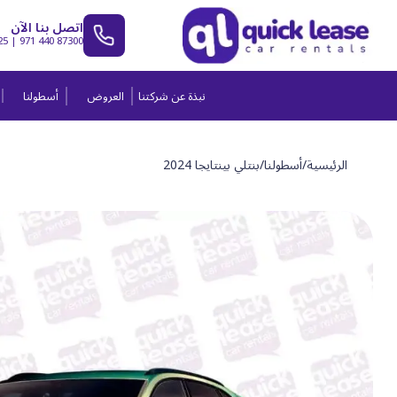
اتصل بنا الآن
25
|
971 440 87300
نبذة عن شركتنا
العروض
أسطولنا
الرئيسية
/
أسطولنا
/
بنتلي بينتايجا 2024