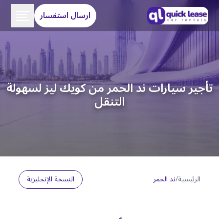
ارسال استفسار
تأجير سيارات ند الحمر من كويك ليز لسهولة
التنقل
الرئيسية
/
ند الحمر
النسخة الإنجليزية