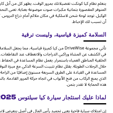
يتعلم نظام كيا كونكت تفضيلاتك بمرور الوقت. يظهر كل من أبل كاربلا
المتوفر المقصورة بثمانية مكبرات صوت موضوعة بعناية. تعني التحديث
الوكيل. توجد لوحة شحن لاسلكية في مكان ملائم أمام ذراع التروس.
أن تسبب لك الإحباط.
السلامة كميزة قياسية، وليست ترقية
تأتي مجموعة DriveWise من كيا كميزة قياسية، مما
في الكشف عن المشاة وراكبي الدراجات والانعطاف عند التقاطعات. ير
الخلفية المناطق العمياء باستمرار. يعمل نظام المساعدة في الحفاظ 
خلال الرحلات الطويلة. يقلل نظام تثبيت السرعة الذكي مع ميزة الت
المساعدة في القيادة على الطرق السريعة مستوىً إضافيًا من الراحة ش
الذي يمنع الركاب من فتح الأبواب في اتجاه حركة المرور القادمة. ب
هذه الحماية لا تقدر بثمن.
لماذا عليك استئجار سيارة كيا سيلتوس 2025
إن امتلاك سيارة فاخرة يعني تجميد رأس المال في أصل يتعرض لانخفا