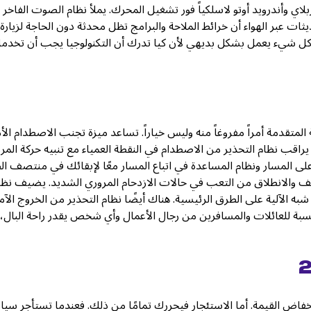
ي وأندرويد أوتو لاسلكياً فور تشغيل المحرك. يملأ نظام الصوت الفاخر ب
ات عبر الهواء أن خرائط الملاحة والبرامج تظل محدثة دون الحاجة لزيارة
 كل شيء يعمل بشكل بديهي لأن كيا تدرك أن التكنولوجيا يجب أن تخدمك
 يجعل السلامة المتقدمة أمراً مفروغاً منه وليس خياراً. تساعد ميزة تجنب الاصطدام ا
اقب نظام التحذير من الاصطدام في النقطة العمياء مع تنبيه حركة المرو
على المسار ونظام المساعدة في اتباع المسار معًا لإبقائك في منتصف ال
وقف والانطلاق من التعب في حالات الازدحام المروري الشديد. يضيف نظا
به الآلية على الطرق الرئيسية. هناك أيضًا نظام التحذير من الخروج الآم
النسبة للعائلات والمسافرين من رجال الأعمال وأي شخص يقدر راحة البال،
ض القيمة. أما الاستئجار فيحررك تمامًا من ذلك. فعندما تستأجر سيارة