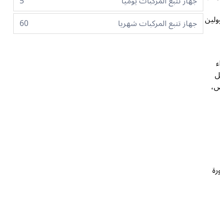
جهاز تتبع المركبات يوميا
5
ولين
جهاز تتبع المركبات شهريا
60
ء
ل
ت العرض،
زم دوران 195 رطل-قدم عند 1,500–4,500 دورة