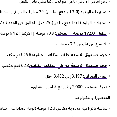
• دفع أمامي أو دفع رباعي مع ترس تفاضلي قابل للقفل
•
استهلاك الوقود (2.0 لتر دفع أمامي)
: 29 ميل للجالون في المدينة / 35 ميل للجالون على الطريق السريع
• استهلاك الوقود (1.6T دفع رباعي): 25 ميل للجالون في المدينة / 32 ميل للجالون على الطريق السريع
•
الطول: 172.0 بوصة | العرض
: 70.9 بوصة | الارتفاع: 64.2 بوصة | قاعدة العجلات: 105.1 بوصة
• الارتفاع عن الأرض: 7.3 بوصات
•
حجم صندوق الأمتعة خلف المقاعد الخلفية:
26.6 قدم مكعب
•
حجم صندوق الأمتعة مع طي المقاعد الخلفية:
62.8 قدم مكعب
•
الوزن الصافي
: 3,197 إلى 3,482 رطل
•
قدرة السحب:
2,000 رطل مع فرامل المقطورة
المقصورة والتكنولوجيا
• شاشة بانورامية مزدوجة مقاس 12.3 بوصة (لوحة العدادات + شاشة تعمل باللمس)