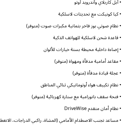
• آبل كاربلاي وآندرويد أوتو
• كيا كونيكت مع تحديثات لاسلكية
• نظام صوتي بوز فاخر بثمانية مكبرات صوت (متوفر)
• قاعدة شحن لاسلكية للهواتف الذكية
• إضاءة داخلية محيطة بستة خيارات للألوان
• مقاعد أمامية مدفأة ومهواة (متوفر)
• عجلة قيادة مدفأة (متوفر)
• نظام تكييف هواء أوتوماتيكي ثنائي المناطق
• فتحة سقف بانورامية مع ستارة كهربائية (متوفر)
• نظام أمان متقدم DriveWise
• مساعد تجنب الاصطدام الأمامي (المشاة، راكبي الدراجات، الانعط