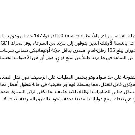
يوجد تحت غطاء المحرك خياران من أنظمة الدفع المُحسّنة. ينتج المحرك القياسي رباعي الأسطوانات سعة 2.0 لتر قوة 147 حصان وعزم
132 رطل-ق
1.6 لتر المزود بشاحن توربيني، المتوفر كخيار، قوة 195 حصان وعزم دوران يبلغ 195 رطل-قدم، مقترن بناقل حركة أوتوماتيكي بثماني سرعا
ي الساعة في ما يزيد قليلاً عن سبع ثوانٍ، دون أي من الأصوات الخشنة 
المفتوحة على حد سواء. وهو يمتص المطبات على الرصيف دون نقل الصد
 مركزي قابل للقفل، مما يمنحك قوة جر حقيقية في حالة هطول أمطار مفا
 بشكل مثالي للمناورات الواثقة، لكنه خفيف بما يكفي لركن السيارة. عندما
ل على سيارة دفع رباعي تتعامل مع دوارات المدينة بخفة وتجوب الطرق السريعة بثبات لا