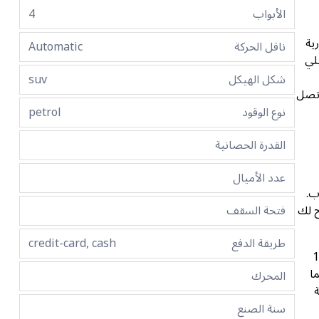
الأبواب
4
هارية
ناقل الحركة
Automatic
لي
شكل الهيكل
suv
 سيلتوس 2025 في دبي، فإنك تصل
نوع الوقود
petrol
القدرة الحصانية
عدد الأميال
ب.
ح لك
فتحة السقف
طريقة الدفع
credit-card, cash
كل من لوحة العدادات الرقمية مقاس 12.3
نما
المحرك
ة
سنة الصنع