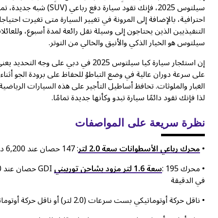
سيلتوس 2025، فإنك تقود 
احترافية، بالإضافة إلى المرونة في تغيير السيارة متى تغيرت احتيا
التنفيذيين الذين يحتاجون إلى وسيلة نقل رائعة لمدة أسبوع، وللع
سيلتوس هو الخيار الذكي والأنيق والخالي من التوتر.
إن استئجار سيارة كيا سيلتوس 2025 في د
على سرعة دوران عالية في وضع التباطؤ للحفاظ على برودة الجو أثنا
لذا فإنك تقود دائمًا سيارة تبدو وكأنها جديدة تمامًا.
نظرة سريعة على المواصفات
•
محرك رباعي الأسطوانات سعة 2.0 لتر
: 147 حصان عند 6,200 دورة في الدقيقة، وعزم دوران 132 رطل-قدم عند 4,500 دورة في الدقيقة
• محرك GDI
سعة 1.6 لتر مزود بشاحن توربيني
في الدقيقة
• ناقل حركة أوتوماتيكي بست سرعات (2.0 لتر) أو ناقل حركة أوتوماتيكي بثماني سرعات (1.6T)