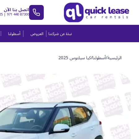
اتصل بنا الآن
25
|
971 440 87300
نبذة عن شركتنا
العروض
أسطولنا
الرئيسية
/
أسطولنا
/
كيا سيلتوس 2025