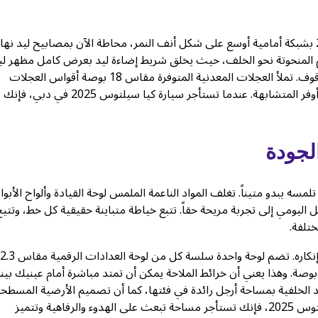
اخرج من السيارة ودع سيلتوس تتحدث عن نفسها. يتميز طراز 2025 بشبكة أمامية أوسع على شكل أنف النمر، محاطة الآن بمصابيح ليد ن
 المنحوتة نحو الخلف، حيث يخلق شريط إضاءة ليد بعرض كامل مظهر لي
دراماتيكي مميز. ينحدر السقف بما يكفي لإيحاء الحركة، حتى عند الوقوف. تملأ العجلات المعدنية المتوفرة مقاس 18 بوصة أقواس العجلات
بحضور قوي. هذه ليست سيارة تندمج في صفوف سيارات الكروس أوفر المتشابهة. عندما تستأجر سيارة كيا
لجودة
سه يبدو متيناً. تغلف المواد الناعمة الملمس لوحة القيادة وألواح الأبوا
ل اليومي إلى تجربة مريحة حقاً. تتبع خياطة متباينة حقيقية كل خط، وتتي
تلفة.
تعد الشاشة البانورامية المزدوجة هي العنصر الرئيسي الذي لا يمكن إنكاره. تضم لوحة واحدة سلسة 
وصة ونظام المعلومات والترفيه بشاشة تعمل باللمس مقاس 12.3 بوصة. وهذا يعني أن خرائط الملاحة يمكن أن تمتد مباشرة أمام عينيك بي
د الخلفية بمساحة أرجل رائدة في فئتها، كما أن تصميم الأرضية المسطح
يعني أنه لن يتنافس أحد على مساحة الأقدام. عندما تستأجر كيا سيلتوس 2025، فإنك تستأجر مساحة تبعث على الهدوء والرفاهية وتتميز