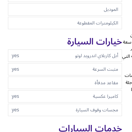
الموديل
الكيلومترات المقطوعة
 دوران
خيارات السيارة
دم، مقترناً بناقل حركة أوتوماتيكي سلس من ست سرعات. بالنسبة لأولئك الذين يتوقون إلى مزيد من السرعة، يوفر محرك GDI سعة
ت.
أبل كاربلاي اندرويد اوتو
yes
التي
مثبت السرعة
yes
مات
جئة
مقاعد مدفأة
كاميرا عكسية
yes
مجسات وقوف السيارة
yes
خدمات السيارات