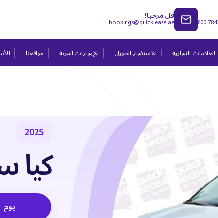
قل مرحبا!
bookings@quicklease.ae
800 784
العلامات التجارية
الاستئجار الطويل
الإيجارات المرنة
مواقعنا
الأسئ
2025
كيا سي
يوم