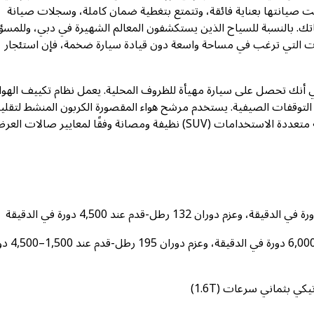
سيارة دفع رباعي (SUV) شبه جديدة، تمت صيانتها بعناية فائقة، وتتمتع بتغطية ضمان كاملة، وسجلات صيانة
جاتك. بالنسبة للسياح الذين يستكشفون المعالم الشهيرة في دبي، وللمسؤ
ائلات التي ترغب في مساحة واسعة دون قيادة سيارة ضخمة، فإن استئجار
بي على وجه التحديد يعني أنك تحصل على سيارة مهيأة للظروف المحلية. يعمل نظام تكييف الهوا
ء التوقفات الصيفية. يستخدم مرشح هواء المقصورة الكربون المنشط لتقلي
الغبار والملوثات. تحافظ أساطيل التأجير على هذه السيارات الرياضية متعددة الاستخدامات (SUV) نظيفة ومصانة وفقًا لمعايير صالا
: 195 حصان عند 6,000 دورة في الدقيقة، وع